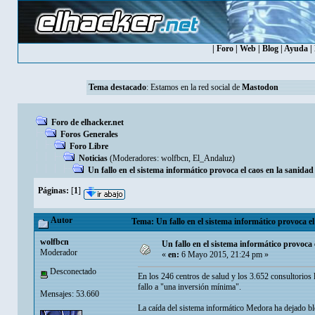
|
Foro
|
Web
|
Blog
|
Ayuda
|
Tema destacado
: Estamos en la red social de
Mastodon
Foro de elhacker.net
Foros Generales
Foro Libre
Noticias
(Moderadores:
wolfbcn
,
El_Andaluz
)
Un fallo en el sistema informático provoca el caos en la sanidad d
Páginas:
[
1
]
Autor
Tema: Un fallo en el sistema informático provoca el 
wolfbcn
Un fallo en el sistema informático provoca e
Moderador
«
en:
6 Mayo 2015, 21:24 pm »
Desconectado
En los 246 centros de salud y los 3.652 consultorios 
fallo a "una inversión mínima".
Mensajes: 53.660
La caída del sistema informático Medora ha dejado blo