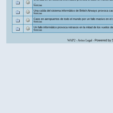
...
Noticias
Una caída del sistema informático de British Airways provoca cao
Noticias
Caos en aeropuertos de todo el mundo por un fallo masivo en el 
Noticias
Un fallo informático provoca retrasos en la mitad de los vuelos 
Noticias
WAP2
-
Aviso Legal
-
Powered by 