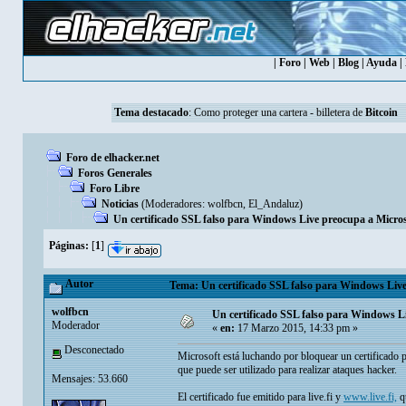
|
Foro
|
Web
|
Blog
|
Ayuda
|
Tema destacado
:
Como proteger una cartera - billetera de
Bitcoin
Foro de elhacker.net
Foros Generales
Foro Libre
Noticias
(Moderadores:
wolfbcn
,
El_Andaluz
)
Un certificado SSL falso para Windows Live preocupa a Micros
Páginas:
[
1
]
Autor
Tema: Un certificado SSL falso para Windows Live
wolfbcn
Un certificado SSL falso para Windows L
Moderador
«
en:
17 Marzo 2015, 14:33 pm »
Desconectado
Microsoft está luchando por bloquear un certificad
que puede ser utilizado para realizar ataques hacker.
Mensajes: 53.660
El certificado fue emitido para live.fi y
www.live.fi,
q