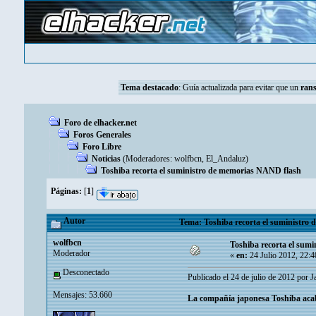
Tema destacado
:
Guía actualizada para evitar que un
ran
Foro de elhacker.net
Foros Generales
Foro Libre
Noticias
(Moderadores:
wolfbcn
,
El_Andaluz
)
Toshiba recorta el suministro de memorias NAND flash
Páginas:
[
1
]
Autor
Tema: Toshiba recorta el suministro
wolfbcn
Toshiba recorta el sum
Moderador
«
en:
24 Julio 2012, 22:
Desconectado
Publicado el 24 de julio de 2012 por
Mensajes: 53.660
La compañía japonesa Toshiba acab