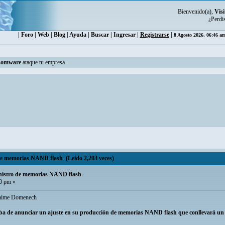
Bienvenido(a),
Visi
¿Perdi
|
Foro
|
Web
|
Blog
|
Ayuda
|
Buscar
|
Ingresar
|
Registrarse
|
8 Agosto 2026, 06:46 a
somware
ataque tu empresa
 de memorias NAND flash (Leído 2,203 veces)
inistro de memorias NAND flash
40 pm »
 Jaime Domenech
a de anunciar un ajuste en su producción de memorias NAND flash que conllevará un 