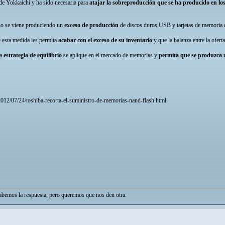
 de Yokkaichi y ha sido necesaria para
atajar la sobreproducción que se ha producido en lo
año se viene produciendo un
exceso de producción
de discos duros USB y tarjetas de memoria
 esta medida les permita
acabar con el exceso de su inventario
y que la balanza entre la ofer
a
estrategia de equilibrio
se aplique en el mercado de memorias y
permita que se produzca u
/2012/07/24/toshiba-recorta-el-suministro-de-memorias-nand-flash.html
bemos la respuesta, pero queremos que nos den otra.