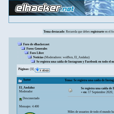
Tema destacado
:
Recuerda que debes
registrarte
en el fo
Foro de elhacker.net
Foros Generales
Foro Libre
Noticias
(Moderadores:
wolfbcn
,
El_Andaluz
)
Se registra una caída de Instagram y Facebook en todo el
Páginas:
[
1
]
Autor
Tema: Se registra una caída de Insta
El_Andaluz
Se registra una caída de
Moderador
«
en:
17 Septiembre 2020,
Desconectado
Mensajes: 4.400
Miles de usuarios de todo el mundo ha