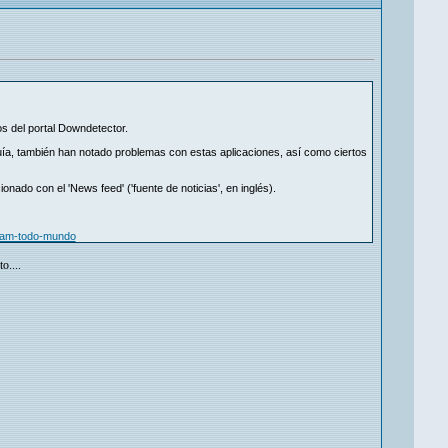
s del portal Downdetector.
ía, también han notado problemas con estas aplicaciones, así como ciertos
ado con el 'News feed' ('fuente de noticias', en inglés).
agram-todo-mundo
o....