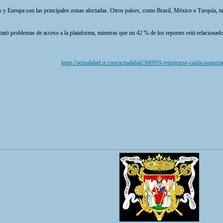
 y Europa son las principales zonas afectadas. Otros países, como Brasil, México o Turquía, t
tó problemas de acceso a la plataforma, mientras que un 42 % de los reportes está relacionado co
https://actualidad.rt.com/actualidad/366919-registrarse-caida-insta