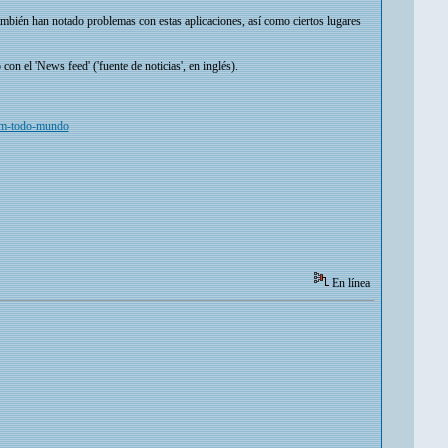
ambién han notado problemas con estas aplicaciones, así como ciertos lugares
n el 'News feed' ('fuente de noticias', en inglés).
gram-todo-mundo
En línea