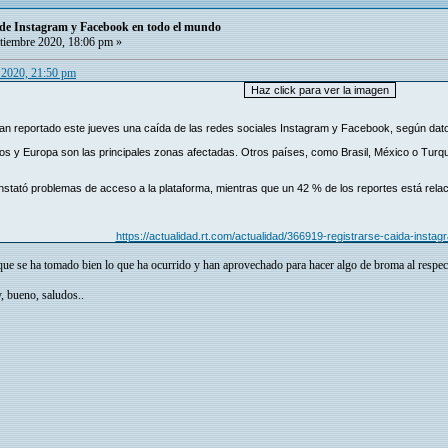
a de Instagram y Facebook en todo el mundo
tiembre 2020, 18:06 pm »
e 2020, 21:50 pm
an reportado este jueves una caída de las redes sociales Instagram y Facebook, según dato
os y Europa son las principales zonas afectadas. Otros países, como Brasil, México o Turqu
tató problemas de acceso a la plataforma, mientras que un 42 % de los reportes está relacion
https://actualidad.rt.com/actualidad/366919-registrarse-caida-inst
que se ha tomado bien lo que ha ocurrido y han aprovechado para hacer algo de broma al respect
, bueno, saludos..