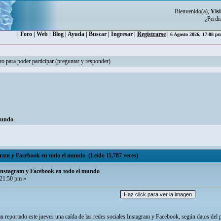
Bienvenido(a),
Visi
¿Perdi
|
Foro
|
Web
|
Blog
|
Ayuda
|
Buscar
|
Ingresar
|
Registrarse
|
6 Agosto 2026, 17:08 
ro para poder participar (preguntar y responder)
 mundo
gram y Facebook en todo el mundo (Leído 11,787 veces)
 Instagram y Facebook en todo el mundo
 21:50 pm »
n reportado este jueves una caída de las redes sociales Instagram y Facebook, según datos del 