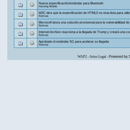
Nueva especificación/estándar para Bluetooth
Hacking Mobile
W3C dice que la especificación de HTML5 no esta lista para utili
Noticias
Microsoft lanza una solución provisional para la vulnerabilidad de I
Noticias
Internet Archive reacciona a la llegada de Trump y creará una cop
Noticias
Aprobado el estándar 5G para acelerar su llegada
Noticias
WAP2
-
Aviso Legal
-
Powered by 