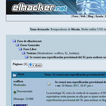
|
Foro
|
Web
|
Blog
|
Ayuda
|
Tema destacado
:
Rompecabezas de
Bitcoin
, Medio millón USD en
Foro de elhacker.net
Foros Generales
Foro Libre
Noticias
(Moderadores:
wolfbcn
,
El_Andaluz
)
Se creará una especificación provisional del 5G para acelerar su
Páginas:
[
1
]
Autor
Tema: Se creará una especificación provisional del 
wolfbcn
Se creará una especificación provisional d
Moderador
«
en:
10 Marzo 2017, 18:47 pm »
Desconectado
La tecnología 5G está a la vuelta de la esquina y el M
expectativas están puestas en ella que se quiere acel
Mensajes: 53.660
especificación provisional del 5G para acelerar su ll