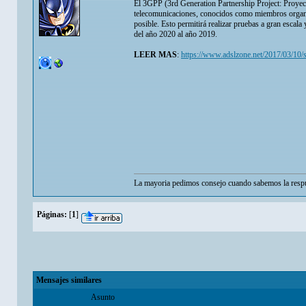
El 3GPP (3rd Generation Partnership Project: Proyec
telecomunicaciones, conocidos como miembros organi
posible. Esto permitirá realizar pruebas a gran escala
del año 2020 al año 2019.
LEER MAS
:
https://www.adslzone.net/2017/03/10/se
La mayoria pedimos consejo cuando sabemos la respu
Páginas:
[
1
]
Mensajes similares
Asunto