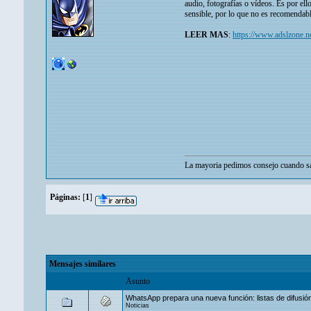
audio, fotografías o vídeos. Es por el
sensible, por lo que no es recomendab
LEER MAS
:
https://www.adslzone.n
La mayoria pedimos consejo cuando sa
Páginas:
[
1
]
Mensajes similares
Asunto
WhatsApp prepara una nueva función: listas de difusi
Noticias