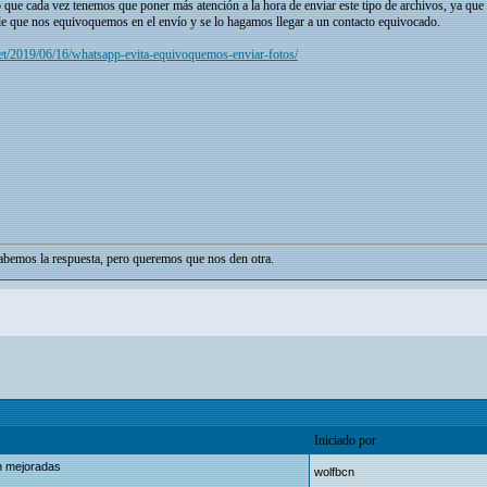
lo que cada vez tenemos que poner más atención a la hora de enviar este tipo de archivos, ya qu
le que nos equivoquemos en el envío y se lo hagamos llegar a un contacto equivocado.
et/2019/06/16/whatsapp-evita-equivoquemos-enviar-fotos/
bemos la respuesta, pero queremos que nos den otra.
Iniciado por
ón mejoradas
wolfbcn