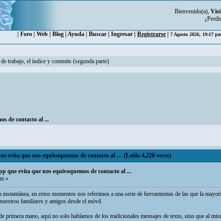
Bienvenido(a),
Visi
¿Perdi
|
Foro
|
Web
|
Blog
|
Ayuda
|
Buscar
|
Ingresar
|
Registrarse
|
7 Agosto 2026, 19:17 
 de trabajo, el índice y commits (segunda parte)
 de contacto al ...
evita que nos equivoquemos de contacto al ... (Leído 4,226 veces)
 que evita que nos equivoquemos de contacto al ...
am »
a instantánea, en estos momentos nos referimos a una serie de herramientas de las que la mayo
nuestros familiares y amigos desde el móvil.
 primera mano, aquí no solo hablamos de los tradicionales mensajes de texto, sino que al mi