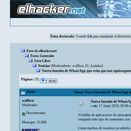
Tema destacado
:
Usando
Git
para manipular el directorio
Foro de elhacker.net
Foros Generales
Foro Libre
Noticias
(Moderadores:
wolfbcn
,
El_Andaluz
)
Nueva función de WhatsApp que evita que nos equivoquemos
Páginas:
[
1
]
Autor
Tema: Nueva función de WhatsApp que 
wolfbcn
Nueva función de WhatsApp
Moderador
«
en:
17 Junio 2019, 02:06 
Desconectado
Al hablar de aplicaciones de mensajerí
compartir todo tipo de contenidos con 
Mensajes: 53.660
Como muchos de vosotros ya sabréis de