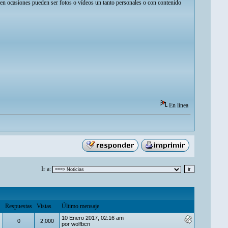
e en ocasiones pueden ser fotos o vídeos un tanto personales o con contenido
En línea
Ir a:
Respuestas
Vistas
Último mensaje
10 Enero 2017, 02:16 am
0
2,000
por
wolfbcn