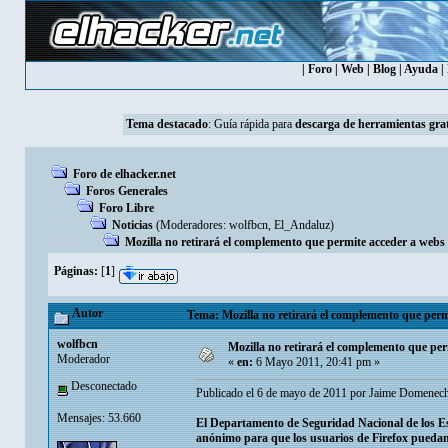
|
Foro
|
Web
|
Blog
|
Ayuda
|
Tema destacado
:
Guía rápida para
descarga de herramientas grat
Foro de elhacker.net
Foros Generales
Foro Libre
Noticias
(Moderadores:
wolfbcn
,
El_Andaluz
)
Mozilla no retirará el complemento que permite acceder a we
Páginas:
[
1
]
Autor
Tema: Mozilla no retirará el complemento que per
wolfbcn
Mozilla no retirará el complemento que p
Moderador
«
en:
6 Mayo 2011, 20:41 pm »
Desconectado
Publicado el 6 de mayo de 2011 por Jaime Domenec
Mensajes: 53.660
El Departamento de Seguridad Nacional de los Est
anónimo para que los usuarios de Firefox puedan