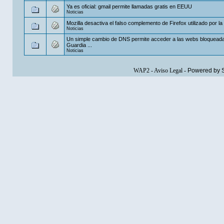
Ya es oficial: gmail permite llamadas gratis en EEUU
Noticias
Mozilla desactiva el falso complemento de Firefox utilizado por la 
Noticias
Un simple cambio de DNS permite acceder a las webs bloqueada
Guardia ...
Noticias
WAP2
-
Aviso Legal
-
Powered by 