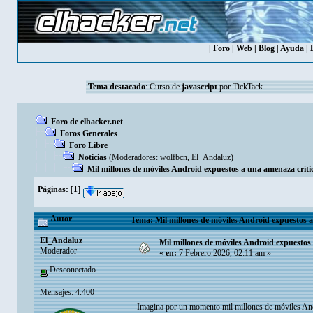
|
Foro
|
Web
|
Blog
|
Ayuda
|
Tema destacado
:
Curso de
javascript
por TickTack
Foro de elhacker.net
Foros Generales
Foro Libre
Noticias
(Moderadores:
wolfbcn
,
El_Andaluz
)
Mil millones de móviles Android expuestos a una amenaza críti
Páginas:
[
1
]
Autor
Tema: Mil millones de móviles Android expuestos a
El_Andaluz
Mil millones de móviles Android expuestos 
Moderador
«
en:
7 Febrero 2026, 02:11 am »
Desconectado
Mensajes: 4.400
Imagina por un momento mil millones de móviles Andro