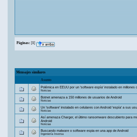
Páginas:
[
1
]
Mensajes similares
Asunto
Polémica en EEUU por un 'software espía' instalado en millones 
Noticias
Botnet amenaza a 150 millones de usuarios de Android
Noticias
Un 'software' instalado en celulares con Android 'espía' a sus usua
Noticias
Así amenaza Charger, el último ransomware descubierto para mó
Android
Noticias
Buscando malware o software espia en una app de Android
Ingeniería Inversa