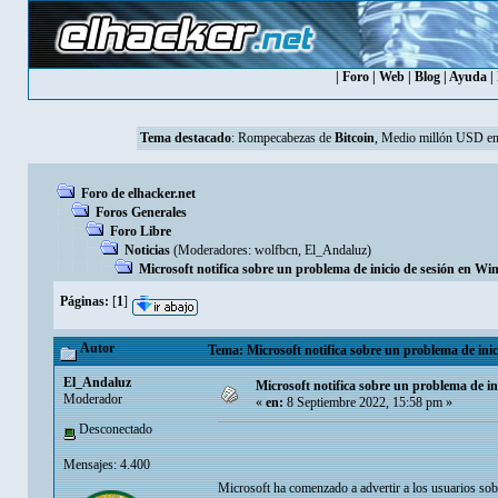
|
Foro
|
Web
|
Blog
|
Ayuda
|
Tema destacado
:
Rompecabezas de
Bitcoin
, Medio millón USD en
Foro de elhacker.net
Foros Generales
Foro Libre
Noticias
(Moderadores:
wolfbcn
,
El_Andaluz
)
Microsoft notifica sobre un problema de inicio de sesión en W
Páginas:
[
1
]
Autor
Tema: Microsoft notifica sobre un problema de ini
El_Andaluz
Microsoft notifica sobre un problema de i
Moderador
«
en:
8 Septiembre 2022, 15:58 pm »
Desconectado
Mensajes: 4.400
Microsoft ha comenzado a advertir a los usuarios so