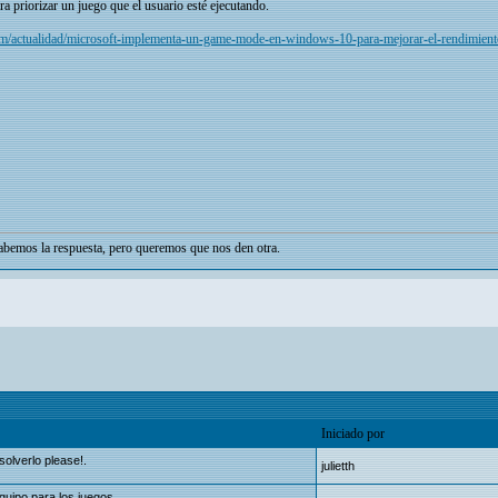
ra priorizar un juego que el usuario esté ejecutando.
m/actualidad/microsoft-implementa-un-game-mode-en-windows-10-para-mejorar-el-rendimient
bemos la respuesta, pero queremos que nos den otra.
Iniciado por
olverlo please!.
julietth
quipo para los juegos