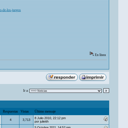
o-de-los-juegos
En línea
Ir a:
Respuestas
Vistas
Último mensaje
8 Julio 2010, 22:12 pm
4
3,713
por
julietth
5 Octubre 2011, 14:52 pm