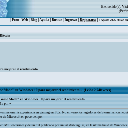
Bienvenido(a),
Visi
¿Perdi
|
Foro
|
Web
|
Blog
|
Ayuda
|
Buscar
|
Ingresar
|
Registrarse
|
8 Agosto 2026, 08:47 a
Bitcoin
 mejorar el rendimiento...
 Mode" en Windows 10 para mejorar el rendimiento... (Leído 2,740 veces)
Game Mode" en Windows 10 para mejorar el rendimiento...
:15 pm »
 en mejorar la experiencia en gaming en PCs. No en vano los jugadores de Steam han casi equi
ivo de Microsoft en poco tiempo.
 en MSPoweruser y de un tuit publicado por un tal WalkingCat, en la última build de Windows 