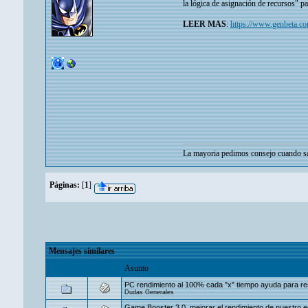
la lógica de asignación de recursos" pa
LEER MAS
:
https://www.genbeta.co
La mayoria pedimos consejo cuando sa
Páginas:
[
1
]
Mensajes similares
Asunto
PC rendimiento al 100% cada "x" tiempo ayuda para res
Dudas Generales
Game Booster 3.0, mejorar el rendimiento de nuestro e