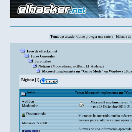
Tema destacado
:
Como proteger una cartera - billetera de
Foro de elhacker.net
Foros Generales
Foro Libre
Noticias
(Moderadores:
wolfbcn
,
El_Andaluz
)
Microsoft implementa un "Game Mode" en Windows 10 para
Páginas:
[
1
]
Autor
Tema: Microsoft implementa un "Game
wolfbcn
Microsoft implementa un "
Moderador
«
en:
28 Diciembre 2016, 21
Desconectado
Microsoft ha invertido mucho esfuerzo
mejores para el último sistema operat
Mensajes: 53.660
A través de una información aparecida