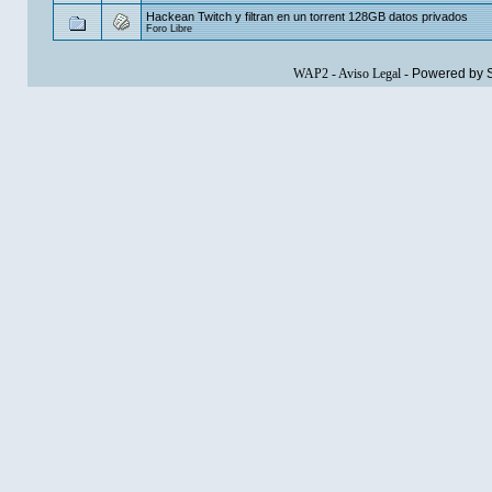
Hackean Twitch y filtran en un torrent 128GB datos privados
Foro Libre
WAP2
-
Aviso Legal
-
Powered by 