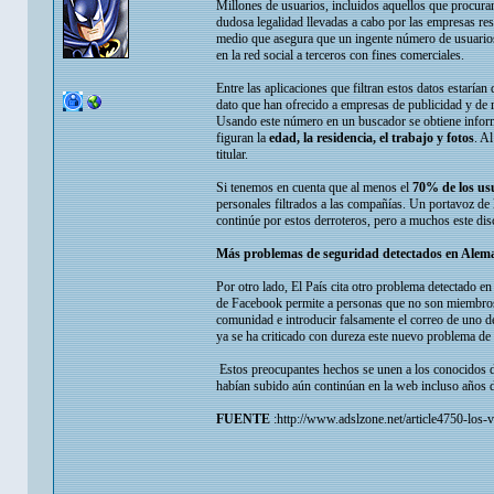
Millones de usuarios, incluidos aquellos que procuran
dudosa legalidad llevadas a cabo por las empresas res
medio que asegura que un ingente número de usuari
en la red social a terceros con fines comerciales.
Entre las aplicaciones que filtran estos datos estarí
dato que han ofrecido a empresas de publicidad y de r
Usando este número en un buscador se obtiene informa
figuran la
edad, la residencia, el trabajo y fotos
. A
titular.
Si tenemos en cuenta que al menos el
70% de los us
personales filtrados a las compañías. Un portavoz de l
continúe por estos derroteros, pero a muchos este dis
Más problemas de seguridad detectados en Alem
Por otro lado, El País cita otro problema detectado 
de Facebook permite a personas que no son miembros de
comunidad e introducir falsamente el correo de uno de
ya se ha criticado con dureza este nuevo problema de l
Estos preocupantes hechos se unen a los conocidos día
habían subido aún continúan en la web incluso años 
FUENTE
:http://www.adslzone.net/article4750-los-