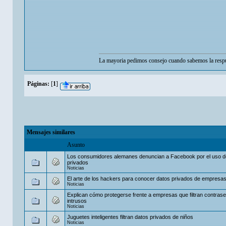
La mayoria pedimos consejo cuando sabemos la respu
Páginas:
[
1
]
Mensajes similares
Asunto
Los consumidores alemanes denuncian a Facebook por el uso d
privados
Noticias
El arte de los hackers para conocer datos privados de empresa
Noticias
Explican cómo protegerse frente a empresas que filtran contras
intrusos
Noticias
Juguetes inteligentes filtran datos privados de niños
Noticias