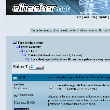
|
Foro
|
Web
|
Blog
|
Ayuda
|
Tema destacado
: ¿Eres usuario del foro? Ahora tienes un Bot con 
Foro de elhacker.net
Foros Generales
Foro Libre
Noticias
(Moderadores:
wolfbcn
,
El_Andaluz
)
Los videojuegos de Facebook filtran datos privados a empresas
Páginas:
[
1
]
Autor
Tema: Los videojuegos de Facebook filtran datos p
wolfbcn
Los videojuegos de Facebook filtran datos
Moderador
«
en:
18 Octubre 2010, 15:26 pm »
Desconectado
Algunas de las más importantes aplicaciones con que
privados de los usuarios con intereses comerciales a a
Mensajes: 53.660
protección a la privacidad en la red social.