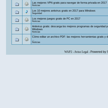
Las mejores VPN gratis para navegar de forma privada en 2017
Noticias
Los 10 mejores antivirus gratis en 2017 para Windows
Seguridad
Los mejores juegos gratis de PC en 2017
Noticias
Antivirus gratis: descarga los mejores programas de seguridad p
Windows
Noticias
Cómo editar un archivo PDF: las mejores herramientas gratis y 
...
Noticias
WAP2
-
Aviso Legal
-
Powered by 