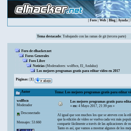
|
Foro
|
Web
|
Blog
|
Ayuda
|
Tema destacado
:
Trabajando con las ramas de git (tercera parte)
Foro de elhacker.net
Foros Generales
Foro Libre
Noticias
(Moderadores:
wolfbcn
,
El_Andaluz
)
Los mejores programas gratis para editar vídeo en 2017
Páginas:
[
1
]
Autor
Tema: Los mejores programas gratis para editar ví
wolfbcn
Los mejores programas gratis para edita
Moderador
«
en:
4 Mayo 2017, 21:39 pm »
Desconectado
Al igual que son muchos los que se atreven con la e
que la edición de vídeo se vuelva cada vez más popu
Mensajes: 53.660
compartir fácilmente a través de las aplicaciones de 
Tanto es así, que vamos a mostrar algunos de los mej