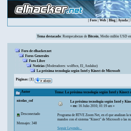
|
Foro
|
Web
|
Blog
|
Ayuda
|
Tema destacado
:
Rompecabezas de
Bitcoin
, Medio millón USD en
Foro de elhacker.net
Foros Generales
Foro Libre
Noticias
(Moderadores:
wolfbcn
,
El_Andaluz
)
La próxima tecnología según Intel y Kinect de Microsoft
Páginas:
[
1
]
Autor
Tema: La próxima tecnología según Intel y Kinect 
nicolas_cof
La próxima tecnología según Intel y Kine
«
en:
16 Julio 2010, 01:19 am »
Desconectado
Programa de RTVE Zoom Net, en el que analizan la te
mandos con el sistema “Kinect” de Microsoft o las nue
Mensajes: 348
Seguir Leyendo...