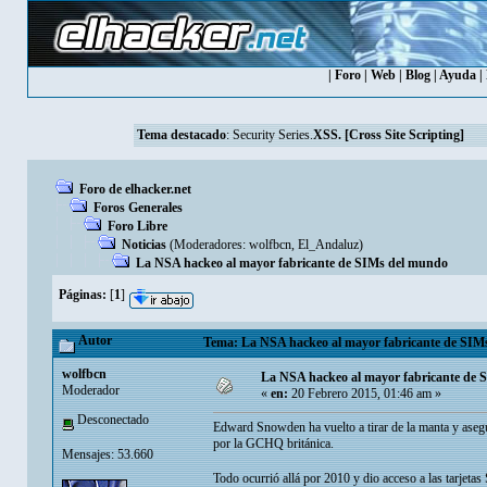
|
Foro
|
Web
|
Blog
|
Ayuda
|
Tema destacado
:
Security Series.
XSS. [Cross Site Scripting]
Foro de elhacker.net
Foros Generales
Foro Libre
Noticias
(Moderadores:
wolfbcn
,
El_Andaluz
)
La NSA hackeo al mayor fabricante de SIMs del mundo
Páginas:
[
1
]
Autor
Tema: La NSA hackeo al mayor fabricante de SIMs
wolfbcn
La NSA hackeo al mayor fabricante de
Moderador
«
en:
20 Febrero 2015, 01:46 am »
Desconectado
Edward Snowden ha vuelto a tirar de la manta y ase
por la GCHQ británica.
Mensajes: 53.660
Todo ocurrió allá por 2010 y dio acceso a las tarjetas