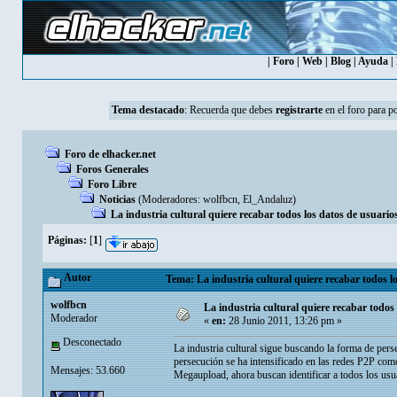
|
Foro
|
Web
|
Blog
|
Ayuda
|
Tema destacado
:
Recuerda que debes
registrarte
en el foro para p
Foro de elhacker.net
Foros Generales
Foro Libre
Noticias
(Moderadores:
wolfbcn
,
El_Andaluz
)
La industria cultural quiere recabar todos los datos de usuarios 
Páginas:
[
1
]
Autor
Tema: La industria cultural quiere recabar todos los
wolfbcn
La industria cultural quiere recabar todos l
Moderador
«
en:
28 Junio 2011, 13:26 pm »
Desconectado
La industria cultural sigue buscando la forma de pers
persecución se ha intensificado en las redes P2P com
Mensajes: 53.660
Megaupload, ahora buscan identificar a todos los usua