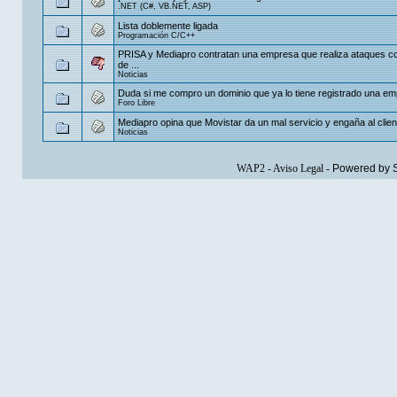
.NET (C#, VB.NET, ASP)
Lista doblemente ligada
Programación C/C++
PRISA y Mediapro contratan una empresa que realiza ataques c
de ...
Noticias
Duda si me compro un dominio que ya lo tiene registrado una e
Foro Libre
Mediapro opina que Movistar da un mal servicio y engaña al clien
Noticias
WAP2
-
Aviso Legal
-
Powered by 