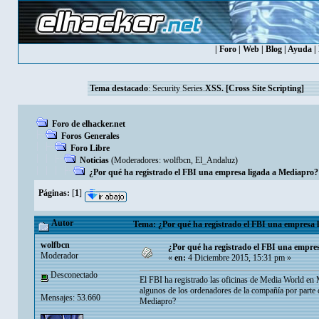
|
Foro
|
Web
|
Blog
|
Ayuda
|
Tema destacado
:
Security Series.
XSS. [Cross Site Scripting]
Foro de elhacker.net
Foros Generales
Foro Libre
Noticias
(Moderadores:
wolfbcn
,
El_Andaluz
)
¿Por qué ha registrado el FBI una empresa ligada a Mediapro?
Páginas:
[
1
]
Autor
Tema: ¿Por qué ha registrado el FBI una empresa 
wolfbcn
¿Por qué ha registrado el FBI una empre
Moderador
«
en:
4 Diciembre 2015, 15:31 pm »
Desconectado
El FBI ha registrado las oficinas de Media World en 
algunos de los ordenadores de la compañía por parte 
Mensajes: 53.660
Mediapro?