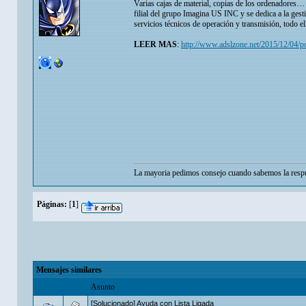
Varias cajas de material, copias de los ordenadores…
filial del grupo Imagina US INC y se dedica a la gesti
servicios técnicos de operación y transmisión, todo el
LEER MAS
:
http://www.adslzone.net/2015/12/04/po
La mayoria pedimos consejo cuando sabemos la respu
Páginas:
[
1
]
Mensajes similares
Asunto
[Solucionado] Ayuda con Lista Ligada