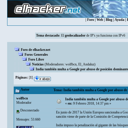
|
Foro
|
Web
|
Blog
|
Ayuda
|
Tema destacado
: El
geolocalizador
de IP's ya funciona con IPv6
Foro de elhacker.net
Foros Generales
Foro Libre
Noticias
(Moderadores:
wolfbcn
,
El_Andaluz
)
India también multa a Google por abuso de posición dominante,
Páginas:
[
1
]
Autor
Tema: India también multa a Google por abuso de p
wolfbcn
India también multa a Google por abuso de
Moderador
«
en:
9 Febrero 2018, 14:37 pm »
Desconectado
En junio de 2017 la Unión Europea sancionaba a Goog
sanción viene de parte de la Comisión de Competencia 
Mensajes: 53.660
India impuso la penalización al gigante de las búsqu