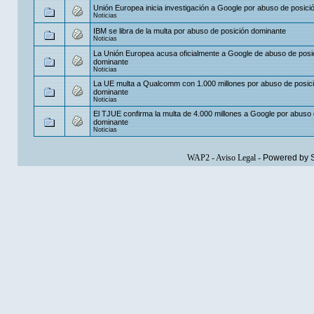
Unión Europea inicia investigación a Google por abuso de posici
Noticias
IBM se libra de la multa por abuso de posición dominante
Noticias
La Unión Europea acusa oficialmente a Google de abuso de posi
dominante
Noticias
La UE multa a Qualcomm con 1.000 millones por abuso de posic
dominante
Noticias
El TJUE confirma la multa de 4.000 millones a Google por abuso 
dominante
Noticias
WAP2
-
Aviso Legal
-
Powered by 