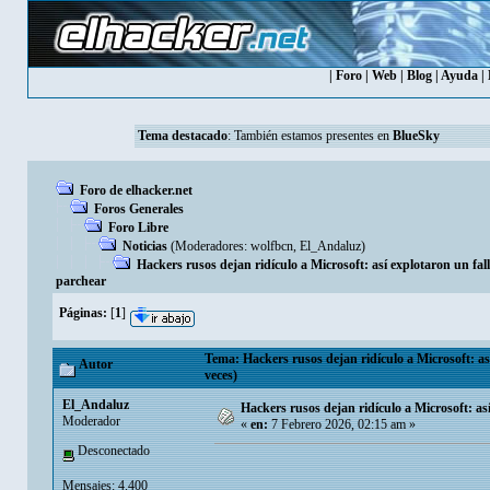
|
Foro
|
Web
|
Blog
|
Ayuda
|
Tema destacado
: También estamos presentes en
BlueSky
Foro de elhacker.net
Foros Generales
Foro Libre
Noticias
(Moderadores:
wolfbcn
,
El_Andaluz
)
Hackers rusos dejan ridículo a Microsoft: así explotaron un fal
parchear
Páginas:
[
1
]
Tema: Hackers rusos dejan ridículo a Microsoft: as
Autor
veces)
El_Andaluz
Hackers rusos dejan ridículo a Microsoft: as
Moderador
«
en:
7 Febrero 2026, 02:15 am »
Desconectado
Mensajes: 4.400