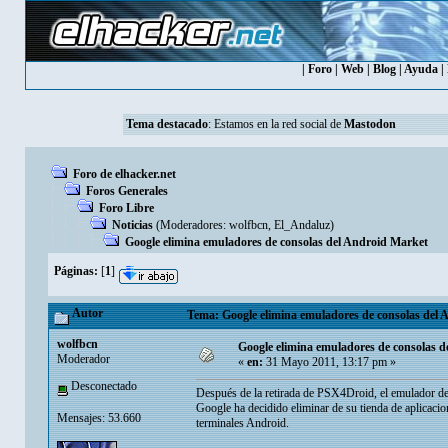
|
Foro
|
Web
|
Blog
|
Ayuda
|
Tema destacado
: Estamos en la red social de
Mastodon
Foro de elhacker.net
Foros Generales
Foro Libre
Noticias
(Moderadores:
wolfbcn
,
El_Andaluz
)
Google elimina emuladores de consolas del Android Market
Páginas:
[
1
]
Autor
Tema: Google elimina emuladores de consolas del 
wolfbcn
Google elimina emuladores de consolas 
Moderador
«
en:
31 Mayo 2011, 13:17 pm »
Desconectado
Después de la retirada de PSX4Droid, el emulador de
Google ha decidido eliminar de su tienda de aplicaci
Mensajes: 53.660
terminales Android.