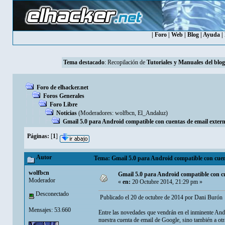
|
Foro
|
Web
|
Blog
|
Ayuda
|
Tema destacado
: Recopilación de
Tutoriales y Manuales del blog
Foro de elhacker.net
Foros Generales
Foro Libre
Noticias
(Moderadores:
wolfbcn
,
El_Andaluz
)
Gmail 5.0 para Android compatible con cuentas de email exter
Páginas:
[
1
]
Autor
Tema: Gmail 5.0 para Android compatible con cuent
wolfbcn
Gmail 5.0 para Android compatible con cu
Moderador
«
en:
20 Octubre 2014, 21:29 pm »
Desconectado
Publicado el 20 de octubre de 2014 por Dani Buró
Mensajes: 53.660
Entre las novedades que vendrán en el inminente Andr
nuestra cuenta de email de Google, sino también a otr