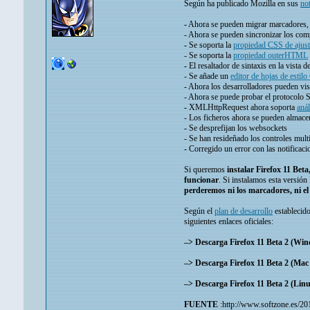
Según ha publicado Mozilla en sus
not
- Ahora se pueden migrar marcadores, 
- Ahora se pueden sincronizar los com
- Se soporta la
propiedad CSS de ajust
- Se soporta la
propiedad outerHTML
- El resaltador de sintaxis en la vista
- Se añade un
editor de hojas de estil
- Ahora los desarrolladores pueden vi
- Ahora se puede probar el protocolo 
- XMLHttpRequest ahora soporta
aná
- Los ficheros ahora se pueden almac
- Se desprefijan los websockets
- Se han resideñado los controles mu
- Corregido un error con las notifica
Si queremos
instalar Firefox 11 Bet
funcionar
. Si instalamos esta versió
perderemos ni los marcadores, ni el 
Según el
plan de desarrollo
establecido
siguientes enlaces oficiales:
–> Descarga Firefox 11 Beta 2 (Wi
–> Descarga Firefox 11 Beta 2 (Mac
–> Descarga Firefox 11 Beta 2 (Lin
FUENTE
:http://www.softzone.es/20