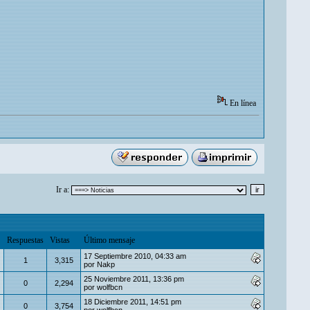
En línea
Ir a:
Respuestas
Vistas
Último mensaje
17 Septiembre 2010, 04:33 am
1
3,315
por
Nakp
25 Noviembre 2011, 13:36 pm
0
2,294
por
wolfbcn
18 Diciembre 2011, 14:51 pm
0
3,754
por
wolfbcn