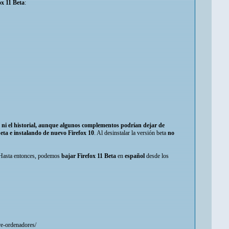
ox 11 Beta
:
es ni el historial, aunque algunos complementos podrían dejar de
beta e instalando de nuevo Firefox 10
. Al desinstalar la versión beta
no
 Hasta entonces, podemos
bajar Firefox 11 Beta
en
español
desde los
re-ordenadores/