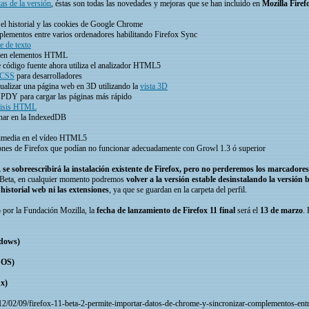
as de la versión
, éstas son todas las novedades y mejoras que se han incluido en
Mozilla Firef
el historial y las cookies de Google Chrome
plementos entre varios ordenadores habilitando Firefox Sync
e de texto
en elementos HTML
 de código fuente ahora utiliza el analizador HTML5
o CSS
para desarrolladores
sualizar una página web en 3D utilizando la
vista 3D
SPDY para cargar las páginas más rápido
lisis HTML
enar en la IndexedDB
ltimedia en el vídeo HTML5
ciones de Firefox que podían no funcionar adecuadamente con Growl 1.3 ó superior
a, se sobreescribirá la instalación existente de Firefox, pero no perderemos los marcador
n Beta, en cualquier momento podremos
volver a la versión estable desinstalando la versión 
historial web ni las extensiones
, ya que se guardan en la carpeta del perfil.
 por la Fundación Mozilla, la
fecha de lanzamiento de Firefox 11 final
será el
13 de marzo
.
ndows)
 OS)
ux)
12/02/09/firefox-11-beta-2-permite-importar-datos-de-chrome-y-sincronizar-complementos-ent