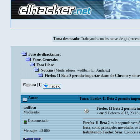
Tema destacado
:
Trabajando con las ramas de git (tercera
Foro de elhacker.net
Foros Generales
Foro Libre
Noticias
(Moderadores:
wolfbcn
,
El_Andaluz
)
Firefox 11 Beta 2 permite importar datos de Chrome y sinc
Páginas:
[
1
]
Autor
Tema: Firefox 11 Beta 2 permite impo
wolfbcn
Firefox 11 Beta 2 permite 
Moderador
«
en:
9 Febrero 2012, 23:16
Desconectado
Firefox 11 Beta 2
es la segunda versió
Beta
, como principales novedades se i
Mensajes: 53.660
habilitando Firefox Sync
. Conoce a 