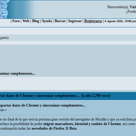
Bienvenido(a),
Visi
¿Perdi
|
Foro
|
Web
|
Blog
|
Ayuda
|
Buscar
|
Ingresar
|
Registrarse
|
6 Agosto 2026, 19:08 
 parte)
ronizar complementos...
rtar datos de Chrome y sincronizar complementos... (Leído 2,709 veces)
importar datos de Chrome y sincronizar complementos...
 pm »
n no final de la que será la próxima gran versión del navegador de Mozilla y que ya está lista p
ncluye la posibilidad de poder
migrar marcadores, historial y cookies de Chrome
, así como
continuación todas las
novedades de Firefox 11 Beta
.