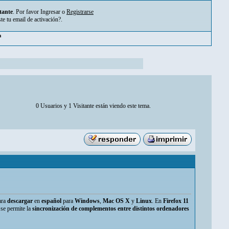
tante
. Por favor
Ingresar
o
Registrarse
ste tu
email de activación?
.
pm
0 Usuarios y 1 Visitante están viendo este tema.
ara
descargar
en
español
para
Windows
,
Mac OS X
y
Linux
. En
Firefox 11
 se permite la
sincronización de complementos entre distintos ordenadores