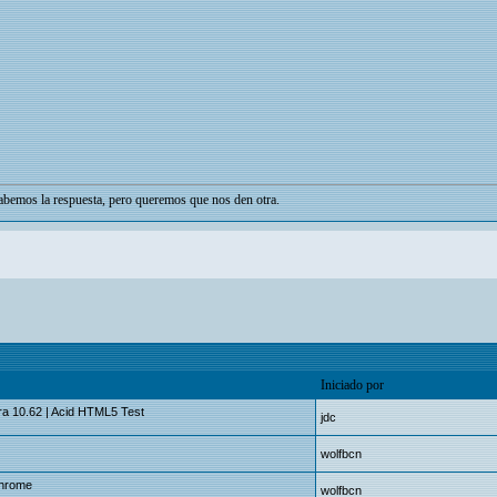
bemos la respuesta, pero queremos que nos den otra.
Iniciado por
era 10.62 | Acid HTML5 Test
jdc
wolfbcn
Chrome
wolfbcn