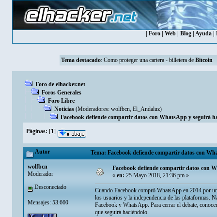
|
Foro
|
Web
|
Blog
|
Ayuda
|
Tema destacado
:
Como proteger una cartera - billetera de
Bitcoin
Foro de elhacker.net
Foros Generales
Foro Libre
Noticias
(Moderadores:
wolfbcn
,
El_Andaluz
)
Facebook defiende compartir datos con WhatsApp y seguirá h
Páginas:
[
1
]
Autor
Tema: Facebook defiende compartir datos con What
wolfbcn
Facebook defiende compartir datos con W
Moderador
«
en:
25 Mayo 2018, 21:36 pm »
Desconectado
Cuando Facebook compró WhatsApp en 2014 por una ing
los usuarios y la independencia de las plataformas. N
Mensajes: 53.660
Facebook y WhatsApp. Para cerrar el debate, conoce
que seguirá haciéndolo.