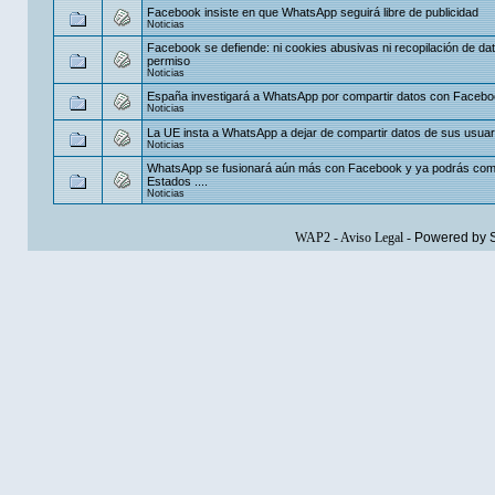
Facebook insiste en que WhatsApp seguirá libre de publicidad
Noticias
Facebook se defiende: ni cookies abusivas ni recopilación de dat
permiso
Noticias
España investigará a WhatsApp por compartir datos con Faceb
Noticias
La UE insta a WhatsApp a dejar de compartir datos de sus usuar
Noticias
WhatsApp se fusionará aún más con Facebook y ya podrás comp
Estados ....
Noticias
WAP2
-
Aviso Legal
-
Powered by 