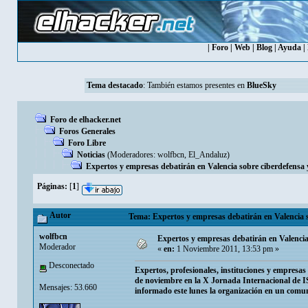
|
Foro
|
Web
|
Blog
|
Ayuda
|
Tema destacado
: También estamos presentes en
BlueSky
Foro de elhacker.net
Foros Generales
Foro Libre
Noticias
(Moderadores:
wolfbcn
,
El_Andaluz
)
Expertos y empresas debatirán en Valencia sobre ciberdefensa y
Páginas:
[
1
]
Autor
Tema: Expertos y empresas debatirán en Valencia so
wolfbcn
Expertos y empresas debatirán en Valencia 
Moderador
«
en:
1 Noviembre 2011, 13:53 pm »
Desconectado
Expertos, profesionales, instituciones y empresas
de noviembre en la X Jornada Internacional de I
Mensajes: 53.660
informado este lunes la organización en un comu