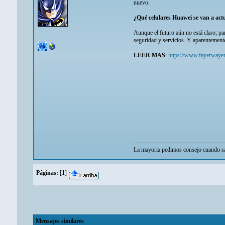
nuevo.
¿Qué celulares Huawei se van a act
Aunque el futuro aún no está claro; pa
seguridad y servicios. Y aparentement
LEER MAS
:
https://www.fayerwayer
La mayoria pedimos consejo cuando sa
Páginas:
[
1
]
Mensajes similares