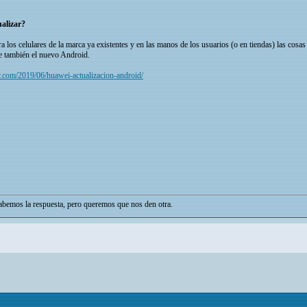
ualizar?
ra los celulares de la marca ya existentes y en las manos de los usuarios (o en tiendas) las cos
e también el nuevo Android.
.com/2019/06/huawei-actualizacion-android/
bemos la respuesta, pero queremos que nos den otra.