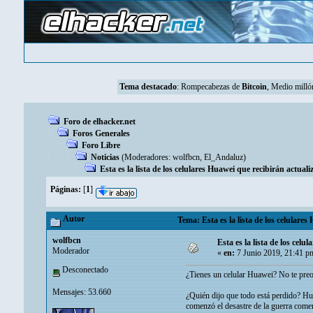
Tema destacado
:
Rompecabezas de
Bitcoin
, Medio mill
Foro de elhacker.net
Foros Generales
Foro Libre
Noticias
(Moderadores:
wolfbcn
,
El_Andaluz
)
Esta es la lista de los celulares Huawei que recibirán actual
Páginas:
[
1
]
Autor
Tema: Esta es la lista de los celulare
wolfbcn
Esta es la lista de los cel
Moderador
«
en:
7 Junio 2019, 21:41 p
Desconectado
¿Tienes un celular Huawei? No te preo
Mensajes: 53.660
¿Quién dijo que todo está perdido? Hu
comenzó el desastre de la guerra comer