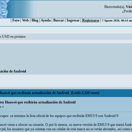
Bienvenido(a),
Visi
¿Perdi
|
Foro
|
Web
|
Blog
|
Ayuda
|
Buscar
|
Ingresar
|
Registrarse
|
7 Agosto 2026, 06:14 a
ón USD en premios
ización de Android
s Huawei que recibirán actualización de Android (Leído 2,320 veces)
ulares Huawei que recibirán actualización de Android
m »
cupes: ya tenemos la lista oficial de los equipos que recibirán EMUI 9 con Android 9.
awei viene a ofrecer su corazón. O por lo menos, su nueva versión de EMUI 9 que traerá Androi
cial; los usuarios que ya cuentan con un celular de esta marca no se verán afectados, así como