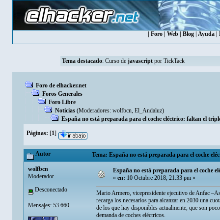
|
Foro
|
Web
|
Blog
|
Ayuda
|
Tema destacado
:
Curso de
javascript
por TickTack
Foro de elhacker.net
Foros Generales
Foro Libre
Noticias
(Moderadores:
wolfbcn
,
El_Andaluz
)
España no está preparada para el coche eléctrico: faltan el tripl
Páginas:
[
1
]
Autor
Tema: España no está preparada para el coche eléctri
wolfbcn
España no está preparada para el coche eléct
Moderador
«
en:
10 Octubre 2018, 21:33 pm »
Desconectado
Mario Armero, vicepresidente ejecutivo de Anfac –A
recarga los necesarios para alcanzar en 2030 una cuota
Mensajes: 53.660
de los que hay disponibles actualmente, que son poco
demanda de coches eléctricos.