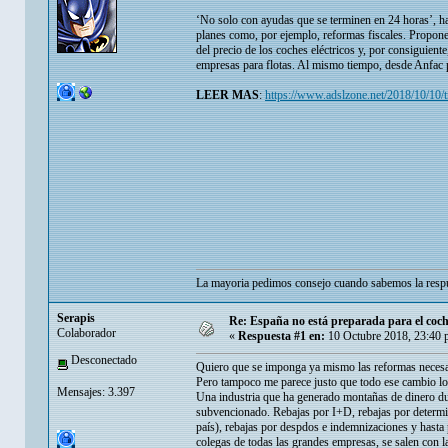
‘No solo con ayudas que se terminen en 24 horas’, h
planes como, por ejemplo, reformas fiscales. Propone,
del precio de los coches eléctricos y, por consiguien
empresas para flotas. Al mismo tiempo, desde Anfac 
LEER MAS
:
https://www.adslzone.net/2018/10/10/tr
La mayoria pedimos consejo cuando sabemos la respu
Serapis
Re: España no está preparada para el coche e
Colaborador
«
Respuesta #1 en:
10 Octubre 2018, 23:40 
Desconectado
Quiero que se imponga ya mismo las reformas necesari
Pero tampoco me parece justo que todo ese cambio lo
Mensajes: 3.397
Una industria que ha generado montañas de dinero duran
subvencionado. Rebajas por I+D, rebajas por determina
país), rebajas por despdos e indemnizaciones y hasta p
colegas de todas las grandes empresas, se salen con 