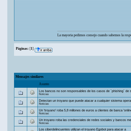
La mayoria pedimos consejo cuando sabemos la respu
Páginas:
[
1
]
Mensajes similares
Asunto
Los bancos no son responsables de los casos de `phishing´ de s
Noticias
Detectan un troyano que puede atacar a cualquier sistema opera
Noticias
Un 'troyano' roba 5,8 millones de euros a clientes de banca 'onli
Noticias
Un troyano roba las credenciales de redes sociales y bancos med
Noticias
Los ciberdelincuentes utilizan el troyano Egobot para atacar a