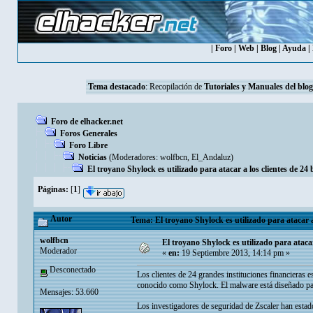
|
Foro
|
Web
|
Blog
|
Ayuda
|
Tema destacado
: Recopilación de
Tutoriales y Manuales del blog
Foro de elhacker.net
Foros Generales
Foro Libre
Noticias
(Moderadores:
wolfbcn
,
El_Andaluz
)
El troyano Shylock es utilizado para atacar a los clientes de 24 b
Páginas:
[
1
]
Autor
Tema: El troyano Shylock es utilizado para atacar a 
wolfbcn
El troyano Shylock es utilizado para atacar 
Moderador
«
en:
19 Septiembre 2013, 14:14 pm »
Desconectado
Los clientes de 24 grandes instituciones financieras 
conocido como Shylock. El malware está diseñado para
Mensajes: 53.660
Los investigadores de seguridad de Zscaler han estad