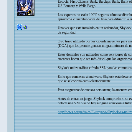
Escocia, First Citizens Bank, Barclays Bank, Bank o
US Bancorp y Wells Fargo.
Los expertos no están 100% seguros cómo se distribuy
aprovecha vulnerabilidades de Java para difundir la 
Una vez que esté instalado en un ordenador, Shylock e
de seguridad.
Otro truco utilizado por los ciberdelincuentes para 
(DGA) que les permite generar un gran número de no
Estos dominios son utilizados como servidores de com
atacantes hacen que sea más difícil que los organismo
Shylock utiliza tráfico cifrado SSL para las comunica
En lo que concierne al malware, Shylock está desarrol
que se selecciona cuasi-aleatoriamente.
Para asegurarse de que sea persistente, la amenaza cre
Antes de entrar en juego, Shylock comprueba si se est
detecta una VM o si no hay ninguna conexión a Intern
http://news.softpedia.es/El-troyano-Shylock-es-utili