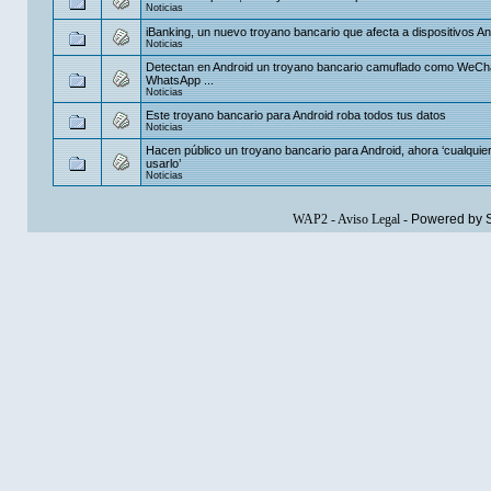
Noticias
iBanking, un nuevo troyano bancario que afecta a dispositivos An
Noticias
Detectan en Android un troyano bancario camuflado como WeCha
WhatsApp ...
Noticias
Este troyano bancario para Android roba todos tus datos
Noticias
Hacen público un troyano bancario para Android, ahora ‘cualquie
usarlo’
Noticias
WAP2
-
Aviso Legal
-
Powered by 