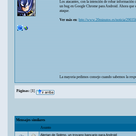
Los atacantes, con la intención de robar información d
un bug en Google Chrome para Android. Ahora que est
ataque.
Ver más en
:
http://www.20minutos.es/noticia/2903
La mayoria pedimos consejo cuando sabemos la respu
Páginas:
[
1
]
Mensajes similares
Asunto
Alertan de Spitmo, un troyano bancario para Android