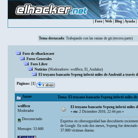
|
Foro
|
Web
|
Blog
|
Ayuda
|
Tema destacado
:
Trabajando con las ramas de git (tercera parte)
Foro de elhacker.net
Foros Generales
Foro Libre
Noticias
(Moderadores:
wolfbcn
,
El_Andaluz
)
El troyano bancario Svpeng infectó miles de Android a través 
Páginas:
[
1
]
Autor
Tema: El troyano bancario Svpeng infectó miles de
wolfbcn
El troyano bancario Svpeng infectó miles 
Moderador
«
en:
2 Diciembre 2016, 22:44 pm »
Desconectado
Expertos en ciberseguridad han descubierto recientem
de Google. En solo dos meses, Svpeng fue detectado e
Mensajes: 53.660
37.000 víctimas diarias.