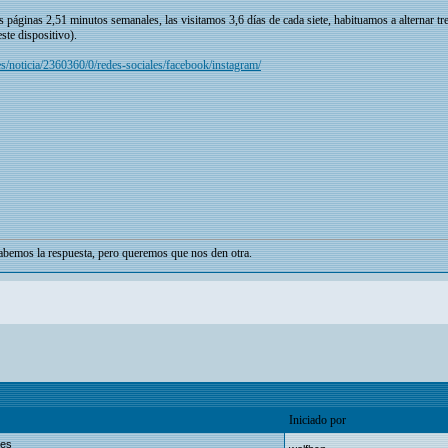
áginas 2,51 minutos semanales, las visitamos 3,6 días de cada siete, habituamos a alternar tr
ste dispositivo).
s/noticia/2360360/0/redes-sociales/facebook/instagram/
bemos la respuesta, pero queremos que nos den otra.
Iniciado por
les