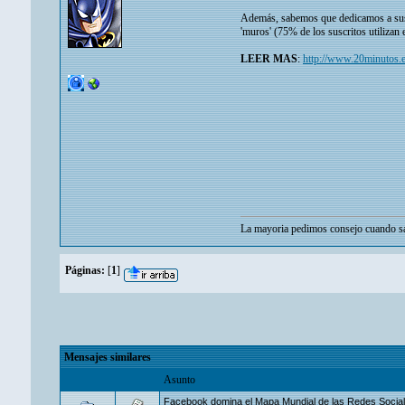
Además, sabemos que dedicamos a sus p
'muros' (75% de los suscritos utilizan e
LEER MAS
:
http://www.20minutos.e
La mayoria pedimos consejo cuando sa
Páginas:
[
1
]
Mensajes similares
Asunto
Facebook domina el Mapa Mundial de las Redes Socia