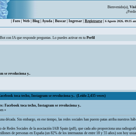
Bienvenido(a),
Visi
¿Perdi
|
Foro
|
Web
|
Blog
|
Ayuda
|
Buscar
|
Ingresar
|
Registrarse
|
6 Agosto 2026, 09:35 a
n Bot con IA que responde preguntas. Lo puedes activar en tu
Perfil
m se revoluciona y..
Facebook toca techo, Instagram se revoluciona y.. (Leído 2,435 veces)
es: Facebook toca techo, Instagram se revoluciona y..
pm »
a década. Sin embargo, en ese tiempo, las redes sociales han puesto patas arriba nuestros hábit
o de Redes Sociales de la asociación IAB Spain (pdf), que cada año proporciona una radiografía
millones de personas en España (un 82% de los internautas de entre 18 y 55 años) son hoy usua