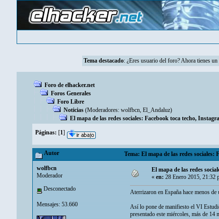
Tema destacado
: ¿Eres usuario del foro? Ahora tienes u
Foro de elhacker.net
Foros Generales
Foro Libre
Noticias
(Moderadores:
wolfbcn
,
El_Andaluz
)
El mapa de las redes sociales: Facebook toca techo, Instagra
Páginas:
[
1
]
Autor
Tema: El mapa de las redes sociales: 
wolfbcn
El mapa de las redes social
Moderador
«
en:
28 Enero 2015, 21:32 
Desconectado
Aterrizaron en España hace menos de un
Mensajes: 53.660
Así lo pone de manifiesto el VI Estudi
presentado este miércoles, más de 14 