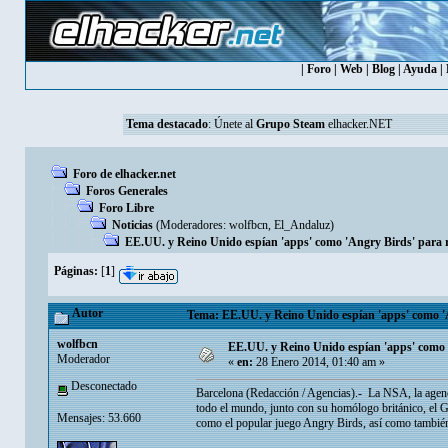
|
Foro
|
Web
|
Blog
|
Ayuda
|
Tema destacado
:
Únete al
Grupo Steam
elhacker.NET
Foro de elhacker.net
Foros Generales
Foro Libre
Noticias
(Moderadores:
wolfbcn
,
El_Andaluz
)
EE.UU. y Reino Unido espían 'apps' como 'Angry Birds' para re
Páginas:
[
1
]
Autor
Tema: EE.UU. y Reino Unido espían 'apps' como 'An
wolfbcn
EE.UU. y Reino Unido espían 'apps' como 'A
Moderador
«
en:
28 Enero 2014, 01:40 am »
Desconectado
Barcelona (Redacción / Agencias).- La NSA, la agenc
todo el mundo, junto con su homólogo británico, el G
Mensajes: 53.660
como el popular juego Angry Birds, así como tamb