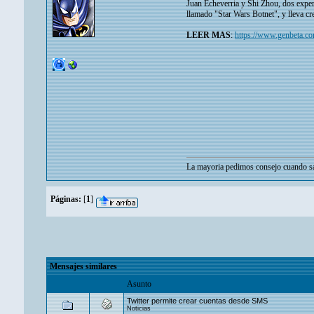
Juan Echeverria y Shi Zhou, dos exper
llamado "Star Wars Botnet", y lleva cre
LEER MAS
:
https://www.genbeta.com
La mayoria pedimos consejo cuando sa
Páginas:
[
1
]
Mensajes similares
Asunto
Twitter permite crear cuentas desde SMS
Noticias