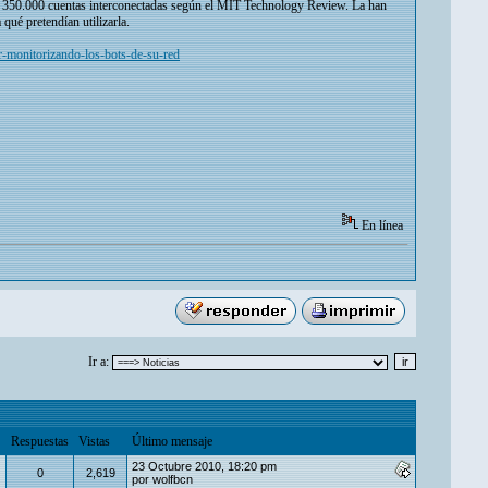
on 350.000 cuentas interconectadas según el MIT Technology Review. La han
qué pretendían utilizarla.
r-monitorizando-los-bots-de-su-red
En línea
Ir a:
Respuestas
Vistas
Último mensaje
23 Octubre 2010, 18:20 pm
0
2,619
por
wolfbcn