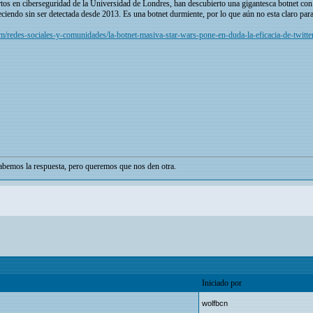
tos en ciberseguridad de la Universidad de Londres, han descubierto una gigantesca botnet c
ciendo sin ser detectada desde 2013. Es una botnet durmiente, por lo que aún no esta claro para 
/redes-sociales-y-comunidades/la-botnet-masiva-star-wars-pone-en-duda-la-eficacia-de-twitte
bemos la respuesta, pero queremos que nos den otra.
Iniciado por
wolfbcn