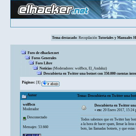
Tema destacado
:
Recopilación
Tutoriales y Manuales 
Foro de elhacker.net
Foros Generales
Foro Libre
Noticias
(Moderadores:
wolfbcn
,
El_Andaluz
)
Descubierta en Twitter una botnet con 350.000 cuentas inter
Páginas:
[
1
]
Autor
Tema: Descubierta en Twitter una botn
wolfbcn
Descubierta en Twitter una
Moderador
«
en:
20 Enero 2017, 15:24 
Desconectado
Todos sabemos que en Twitter hay bots
a la hora de hacer spam, llenar la list
Mensajes: 53.660
bots, las llamadas botnets, y que estas