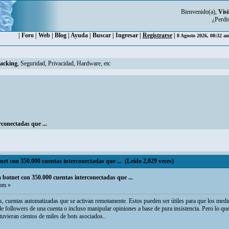
Bienvenido(a),
Visi
¿Perdi
|
Foro
|
Web
|
Blog
|
Ayuda
|
Buscar
|
Ingresar
|
Registrarse
|
8 Agosto 2026, 08:32 a
Hacking
, Seguridad, Privacidad, Hardware, etc
conectadas que ...
et con 350.000 cuentas interconectadas que ... (Leído 2,029 veces)
 botnet con 350.000 cuentas interconectadas que ...
pm »
, cuentas automatizadas que se activan remotamente. Estos pueden ser útiles para que los medi
a de followers de una cuenta o incluso manipular opiniones a base de pura insistencia. Pero lo qu
 tuvieran cientos de miles de bots asociados..