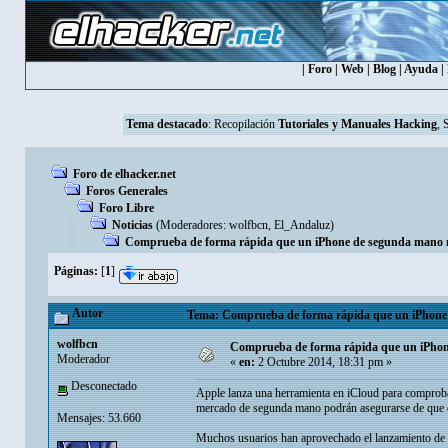
|
Foro
|
Web
|
Blog
|
Ayuda
|
Tema destacado
:
Recopilación
Tutoriales y Manuales Hacking
, 
Foro de elhacker.net
Foros Generales
Foro Libre
Noticias
(Moderadores:
wolfbcn
,
El_Andaluz
)
Comprueba de forma rápida que un iPhone de segunda mano 
Páginas:
[
1
]
Autor
Tema: Comprueba de forma rápida que un iPhone 
wolfbcn
Comprueba de forma rápida que un iPhon
Moderador
«
en:
2 Octubre 2014, 18:31 pm »
Desconectado
Apple lanza una herramienta en iCloud para comproba
mercado de segunda mano podrán asegurarse de que el 
Mensajes: 53.660
Muchos usuarios han aprovechado el lanzamiento de l