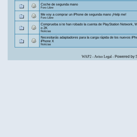
Coche de segunda mano
Foro Libre
Me voy a comprar un iPhone de segunda mano ¡Help me!
Foro Libre
Comprueba si te han robado la cuenta de PlayStation Network, 
o 2K
Noticias
Necesitarás adaptadores para la carga rápida de los nuevos iPh
iPhone X
Noticias
WAP2
-
Aviso Legal
-
Powered by 