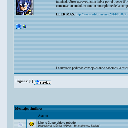
terminal. Otros aprovechan la fiebre por el nuevo iP
comenzar su andadura con un smartphone de la comp
LEER MAS
:
http://www.adslzone.net/2014/10/02/
La mayoria pedimos consejo cuando sabemos la respu
Páginas:
[
1
]
Mensajes similares
Asunto
iphone 3g perdido o robado!
Dispositivos Móviles (PDA's, Smartphones, Tablets)