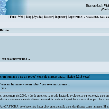
Bienvenido(a),
Visi
¿Perdi
|
Foro
|
Web
|
Blog
|
Ayuda
|
Buscar
|
Ingresar
|
Registrarse
|
7 Agosto 2026, 22:53 
Bitcoin
con solo marcar una ...
 un humano y no un robot" con solo marcar una ... (Leído 5,013 veces)
eres un humano y no un robot" con solo marcar una ...
2 pm »
 septiembre del 2009, y desde entonces ha estado haciendo evolucionar su tecnología para pro
s nos vienen a la mente el tener que escribir palabras imposibles y sin sentido, pero hace ti
reCAPTCHA, sólo hace falta hacer click en una casilla para identificarte como humano. El a