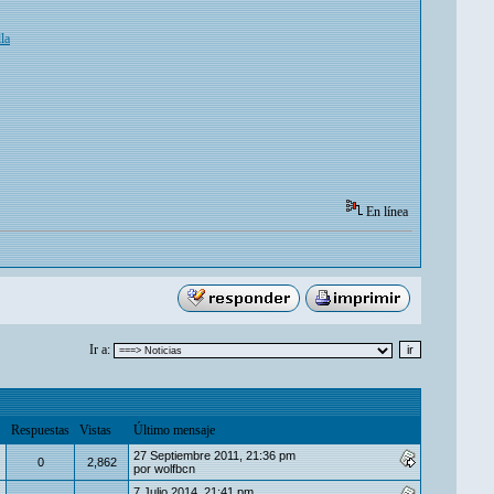
la
En línea
Ir a:
Respuestas
Vistas
Último mensaje
27 Septiembre 2011, 21:36 pm
0
2,862
por
wolfbcn
7 Julio 2014, 21:41 pm