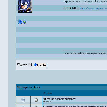
explicarte cómo es esto posible y qué 
LEER MAS
:
https://www.genbeta.co
La mayoria pedimos consejo cuando sa
Páginas:
[
1
]
Mensajes similares
Asunto
"¡Eres un despojo humano!"
Noticias
Expertos aseguran que solo tienen un "retrato robot" d