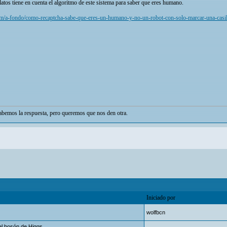
datos tiene en cuenta el algoritmo de este sistema para saber que eres humano.
m/a-fondo/como-recaptcha-sabe-que-eres-un-humano-y-no-un-robot-con-solo-marcar-una-casil
bemos la respuesta, pero queremos que nos den otra.
Iniciado por
wolfbcn
el bosón de Higgs