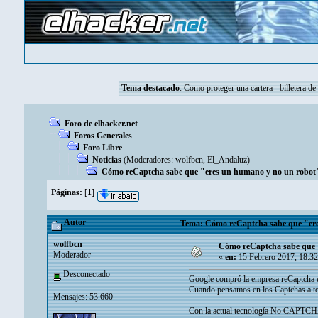
Tema destacado
:
Como proteger una cartera - billetera de
Foro de elhacker.net
Foros Generales
Foro Libre
Noticias
(Moderadores:
wolfbcn
,
El_Andaluz
)
Cómo reCaptcha sabe que "eres un humano y no un robot" 
Páginas:
[
1
]
Autor
Tema: Cómo reCaptcha sabe que "eres
wolfbcn
Cómo reCaptcha sabe que "
Moderador
«
en:
15 Febrero 2017, 18:3
Desconectado
Google compró la empresa reCaptcha en
Cuando pensamos en los Captchas a todo
Mensajes: 53.660
Con la actual tecnología No CAPTCHA 