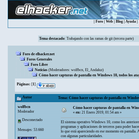
|
Foro
|
Web
|
Blog
|
Ayuda
|
Tema destacado
:
Trabajando con las ramas de git (tercera parte)
Foro de elhacker.net
Foros Generales
Foro Libre
Noticias
(Moderadores:
wolfbcn
,
El_Andaluz
)
Cómo hacer capturas de pantalla en Windows 10, todos los ata
Páginas:
[
1
]
Autor
Tema: Cómo hacer capturas de pantalla en Windows 
wolfbcn
Cómo hacer capturas de pantalla en Wind
Moderador
«
en:
21 Enero 2019, 01:54 am »
Desconectado
El sistema operativo Windows 10, como los anteriores 
programas y aplicaciones de terceros para poder hace
Mensajes: 53.660
lo que está apareciendo en ese momento en pantalla. A
con algunas particularidades.