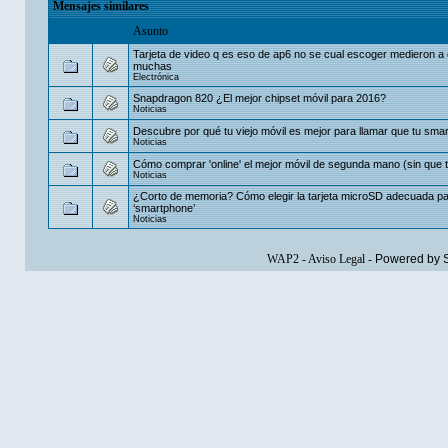
Mensajes similares
Asunto
Tarjeta de video q es eso de ap6 no se cual escoger medieron a
muchas
Electrónica
Snapdragon 820 ¿El mejor chipset móvil para 2016?
Noticias
Descubre por qué tu viejo móvil es mejor para llamar que tu sma
Noticias
Cómo comprar 'online' el mejor móvil de segunda mano (sin que t
Noticias
¿Corto de memoria? Cómo elegir la tarjeta microSD adecuada pa
‘smartphone’
Noticias
WAP2
-
Aviso Legal
-
Powered by 