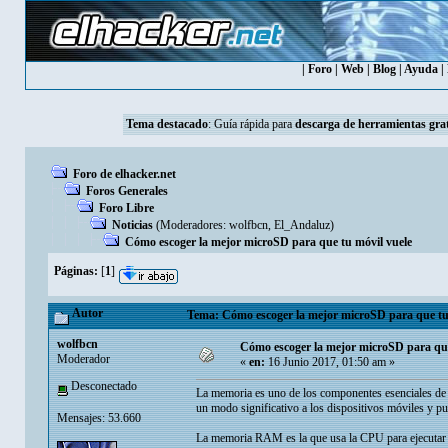
|
Foro
|
Web
|
Blog
|
Ayuda
|
Tema destacado
:
Guía rápida para
descarga de herramientas grat
Foro de elhacker.net
Foros Generales
Foro Libre
Noticias
(Moderadores:
wolfbcn
,
El_Andaluz
)
Cómo escoger la mejor microSD para que tu móvil vuele
Páginas:
[
1
]
Autor
Tema: Cómo escoger la mejor microSD para que tu 
wolfbcn
Cómo escoger la mejor microSD para que
Moderador
«
en:
16 Junio 2017, 01:50 am »
Desconectado
La memoria es uno de los componentes esenciales de
un modo significativo a los dispositivos móviles y pue
Mensajes: 53.660
La memoria RAM es la que usa la CPU para ejecutar ap