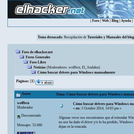
|
Foro
|
Web
|
Blog
|
Ayuda
|
Tema destacado
: Recopilación de
Tutoriales y Manuales del blog
Foro de elhacker.net
Foros Generales
Foro Libre
Noticias
(Moderadores:
wolfbcn
,
El_Andaluz
)
Cómo buscar drivers para Windows manualmente
Páginas:
[
1
]
Autor
Tema: Cómo buscar drivers para Windows manualm
wolfbcn
Cómo buscar drivers para Windows m
Moderador
«
en:
3 Octubre 2014, 14:03 pm »
Desconectado
Algunas veces nos encontramos que al reinstalar Win
no nos ha dado el driver y/o lo ha perdido, Windows U
Mensajes: 53.660
dejan en la estacada.