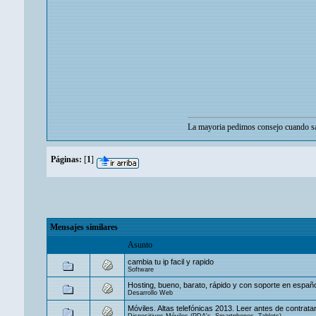
La mayoria pedimos consejo cuando sa
Páginas:
[
1
]
Mensajes similares
Asunto
cambia tu ip facil y rapido
Software
Hosting, bueno, barato, rápido y con soporte en españ
Desarrollo Web
Móviles. Altas telefónicas 2013. Leer antes de contratar
Dispositivos Móviles (PDA's, Smartphones, Tablets)