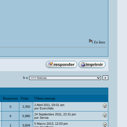
En línea
Ir a:
Respuestas
Vistas
Último mensaje
2 Abril 2011, 03:01 am
0
2,350
por
Everchido
24 Septiembre 2011, 22:31 pm
6
5,980
por
Servia
5 Marzo 2013, 12:53 pm
1
3,604
por
duvelbeer