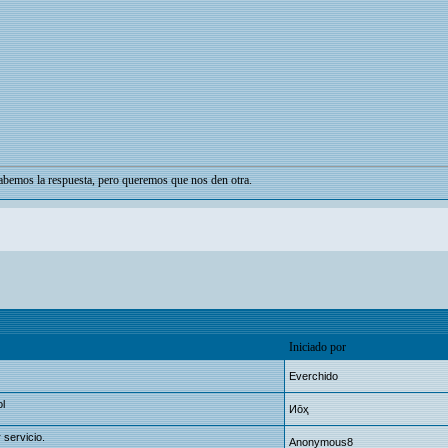
bemos la respuesta, pero queremos que nos den otra.
Iniciado por
Everchido
ol
Иōҳ
 servicio.
Anonymous8