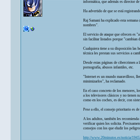
informática, que además es director d
Ha advertido de que se está registrand
Raj Samani ha explicado esta semana q
nombres".
El servicio de ataque que ofrecen es "a 
sin facilitar listados porque "cambian
Cualquiera tiene a su disposición las 
técnica les prestan sus servicios a ca
Desde estas páginas de cibercrimen a la
pornografía, abusos infantiles, etc.
"Internet es un mundo maravilloso, ll
minimizarlos", ha reclamado.
En el caso concreto de los menores, lo
a los televisores clásicos y no tienen
como en los coches, es decir, con sis
Pese a ello, el consejo prioritario es d
A los adultos, también les recomienda e
verificar quien los solicita. Precisame
consejos con los que eludir los peligros
http://www.20minutos.es/noticia/194