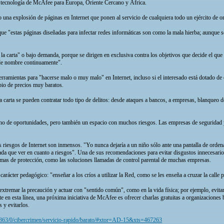
e tecnología de McAfee para Europa, Oriente Cercano y África.
o una explosión de páginas en Internet que ponen al servicio de cualquiera todo un ejército de o
ue "estas páginas diseñadas para infectar redes informáticas son como la mala hierba; aunque s
la carta" o bajo demanda, porque se dirigen en exclusiva contra los objetivos que decide el que co
 de nombre continuamente".
herramientas para "hacerse malo o muy malo" en Internet, incluso si el interesado está dotado 
mbio de precios muy baratos.
 carta se pueden contratar todo tipo de delitos: desde ataques a bancos, a empresas, blanqueo de
eno de oportunidades, pero también un espacio con muchos riesgos. Las empresas de seguridad y
s riesgos de Internet son inmensos. "Yo nunca dejaría a un niño sólo ante una pantalla de ord
 nada que ver en cuanto a riesgos". Una de sus recomendaciones para evitar disgustos innecesario
temas de protección, como las soluciones llamadas de control parental de muchas empresas.
e carácter pedagógico: "enseñar a los críos a utilizar la Red, como se les enseña a cruzar la calle 
xtremar la precaución y actuar con "sentido común", como en la vida física; por ejemplo, evitar a
nte en esta línea, una próxima iniciativa de McAfee es ofrecer charlas gratuitas a organizaciones
 y evitarlos.
5363/0/cibercrimen/servicio-rapido/barato/#xtor=AD-15&xts=467263