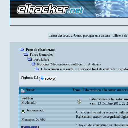
Tema destacado
:
Como proteger una cartera - billetera de
Foro de elhacker.net
Foros Generales
Foro Libre
Noticias
(Moderadores:
wolfbcn
,
El_Andaluz
)
Cibercrimen a la carta: un servicio fácil de contratar, rápido,
Páginas:
[
1
]
Autor
Tema: Cibercrimen a la carta: un servic
wolfbcn
Cibercrimen a la carta: un s
Moderador
«
en:
13 Octubre 2013, 22:
Desconectado
Un clic en Internet da acceso a multitud
Raj Samani, asesor de seguridad digita
Mensajes: 53.660
"Hoy en día convertirse en cibercrimina