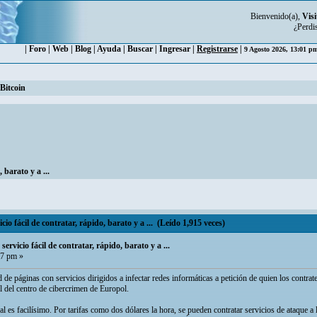
Bienvenido(a),
Visi
¿Perdi
|
Foro
|
Web
|
Blog
|
Ayuda
|
Buscar
|
Ingresar
|
Registrarse
|
9 Agosto 2026, 13:01 
Bitcoin
 barato y a ...
io fácil de contratar, rápido, barato y a ... (Leído 1,915 veces)
ervicio fácil de contratar, rápido, barato y a ...
27 pm »
 de páginas con servicios dirigidos a infectar redes informáticas a petición de quien los contrate
l del centro de cibercrimen de Europol.
l es facilísimo. Por tarifas como dos dólares la hora, se pueden contratar servicios de ataque a 