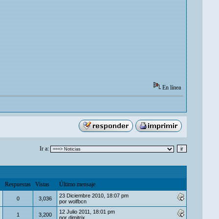
En línea
Ir a:
Respuestas
Vistas
Último mensaje
23 Diciembre 2010, 18:07 pm
0
3,036
por
wolfbcn
12 Julio 2011, 18:01 pm
1
3,200
por
dimitrix