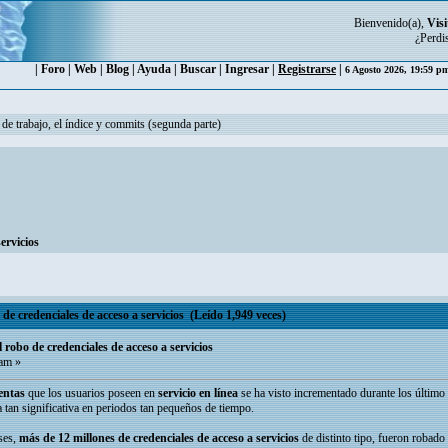
Bienvenido(a),
Visi
¿Perdi
|
Foro
|
Web
|
Blog
|
Ayuda
|
Buscar
|
Ingresar
|
Registrarse
|
6 Agosto 2026, 19:59 
 de trabajo, el índice y commits (segunda parte)
ervicios
e credenciales de acceso a servicios (Leído 1,949 veces)
robo de credenciales de acceso a servicios
 am »
entas
que los usuarios poseen en
servicio en línea
se ha visto incrementado durante los último
tan significativa en periodos tan pequeños de tiempo.
ses,
más de 12 millones de credenciales de acceso a servicios
de distinto tipo, fueron robado