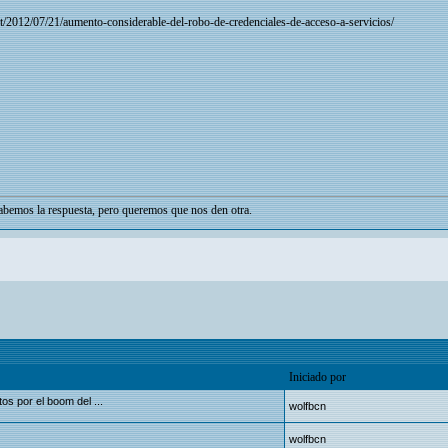
t/2012/07/21/aumento-considerable-del-robo-de-credenciales-de-acceso-a-servicios/
bemos la respuesta, pero queremos que nos den otra.
Iniciado por
os por el boom del ...
wolfbcn
wolfbcn