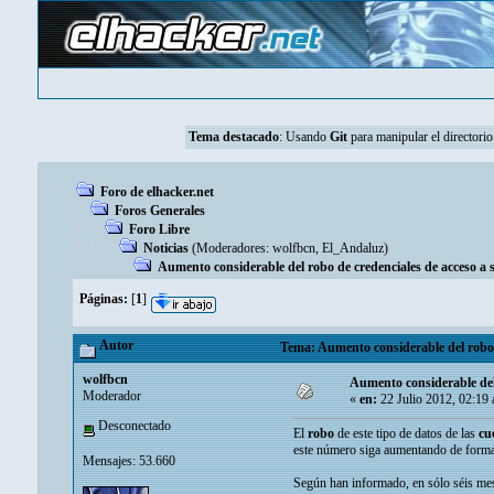
Tema destacado
:
Usando
Git
para manipular el directorio
Foro de elhacker.net
Foros Generales
Foro Libre
Noticias
(Moderadores:
wolfbcn
,
El_Andaluz
)
Aumento considerable del robo de credenciales de acceso a s
Páginas:
[
1
]
Autor
Tema: Aumento considerable del robo d
wolfbcn
Aumento considerable del 
Moderador
«
en:
22 Julio 2012, 02:19
Desconectado
El
robo
de este tipo de datos de las
cu
este número siga aumentando de forma 
Mensajes: 53.660
Según han informado, en sólo séis me