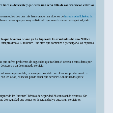
 línea es deficiente
y que existe
una seria falta de concienciación entre los
el momento, los dos que más han sonado han sido los de
la red social LinkedIn
,
 hacen pensar que por muy sofisticado que sea el sistema de seguridad, éste
lo que llevamos de año ya ha triplicado los resultados del año 2010 en
 total próximo a 12 millones, una cifra que comienza a preocupar a los expertos
as que sufren problemas de seguridad que facilitan el acceso a estos datos por
a de acceso a un determinado servicio.
uridad sea comprometida, es más que probable que el hacker pruebe en otros
on los otros, el hacker puede saber que servicios son utilizados por el
 siguiendo las “normas” básicas de seguridad 26 contraseñás distintas. Sin
as de seguridad que vemos en la actualidad ya que, si un servicio es