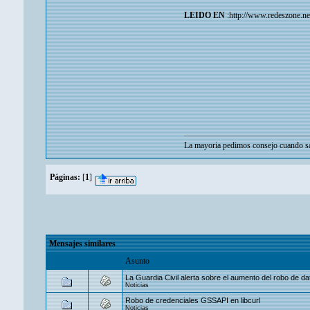
LEIDO EN
:http://www.redeszone.ne
La mayoria pedimos consejo cuando sa
Páginas:
[
1
]
Mensajes similares
Asunto
La Guardia Civil alerta sobre el aumento del robo de dat
Noticias
Robo de credenciales GSSAPI en libcurl
Noticias