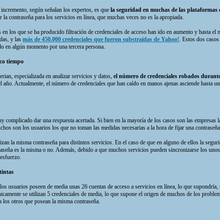
 incremento, según señalan los expertos, es que
la seguridad en muchas de las plataformas en
ir la contraseña para los servicios en línea, que muchas veces no es la apropiada.
s en los que se ha producido filtración de credenciales de acceso han ido en aumento y hasta 
das, y las
más de 450.000 credenciales que fueron substraídas de Yahoo!
. Estos dos casos
ado en algún momento por una tercera persona.
co tiempo
ian, especializada en analizar servicios y datos,
el número de credenciales robados durante 
el año. Actualmente, el número de credenciales que han caído en manos ajenas asciende hasta un
uy complicado dar una respuesta acertada. Si bien en la mayoría de los casos son las empresas l
uchos son los usuarios los que no toman las medidas necesarias a la hora de fijar una contraseñ
izan la misma contraseña para distintos servicios. En el caso de que en alguno de ellos la seg
raseña es la misma o no. Además, debido a que muchos servicios pueden sincronizarse los unos c
esfuerzo.
tintas
los usuarios poseen de media unas 26 cuentas de acceso a servicios en línea, lo que supondría,
icamente se utilizan 5 credenciales de media, lo que supone el origen de muchos de los problem
a los otros que posean la misma contraseña.