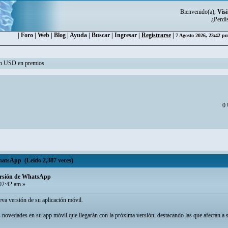
Bienvenido(a),
Visi
¿Perdi
|
Foro
|
Web
|
Blog
|
Ayuda
|
Buscar
|
Ingresar
|
Registrarse
|
7 Agosto 2026, 23:42 
ón USD en premios
0 
hatsApp (Leído 2,387 veces)
versión de WhatsApp
02:42 am »
va versión de su aplicación móvil.
ovedades en su app móvil que llegarán con la próxima versión, destacando las que afectan a s