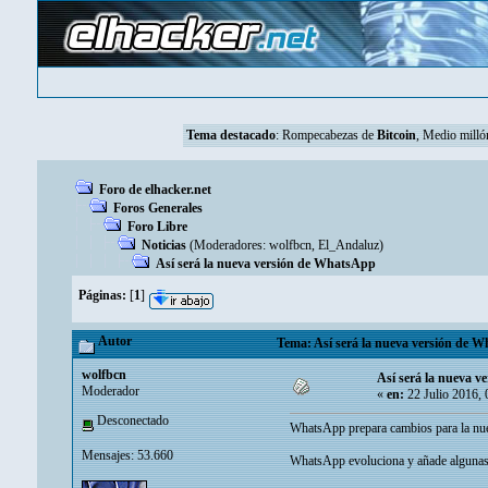
Tema destacado
:
Rompecabezas de
Bitcoin
, Medio mill
Foro de elhacker.net
Foros Generales
Foro Libre
Noticias
(Moderadores:
wolfbcn
,
El_Andaluz
)
Así será la nueva versión de WhatsApp
Páginas:
[
1
]
Autor
Tema: Así será la nueva versión de W
wolfbcn
Así será la nueva 
Moderador
«
en:
22 Julio 2016, 
Desconectado
WhatsApp prepara cambios para la nue
Mensajes: 53.660
WhatsApp evoluciona y añade algunas n