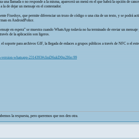
a una llamada o no responde a la misma, aparecerá un menú en el que habrá la opción de cancela
 a la de dejar un mensaje en el contestador.
te Fixedsys, que permite diferenciar un trozo de código o una cita de un texto, y se podrá act
orman en AndroidPolice.
“Mensaje en espera” se muestra cuando WhatsApp todavía no ha terminado de enviar un mensaje p
ravés de la aplicación son ligeros.
, el soporte para archivos GIF, la llegada de enlaces a grupos públicos a través de NFC o el e
ueva-version-whatsapp-2314393#cImD6ukD0ip2I6rr.99
bemos la respuesta, pero queremos que nos den otra.