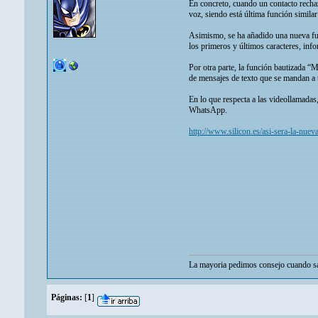
En concreto, cuando un contacto rechaz
voz, siendo está última función similar
Asimismo, se ha añadido una nueva fuen
los primeros y últimos caracteres, inf
Por otra parte, la función bautizada 
de mensajes de texto que se mandan a t
En lo que respecta a las videollamadas
WhatsApp.
http://www.silicon.es/asi-sera-la-n
La mayoria pedimos consejo cuando sa
Páginas:
[
1
]