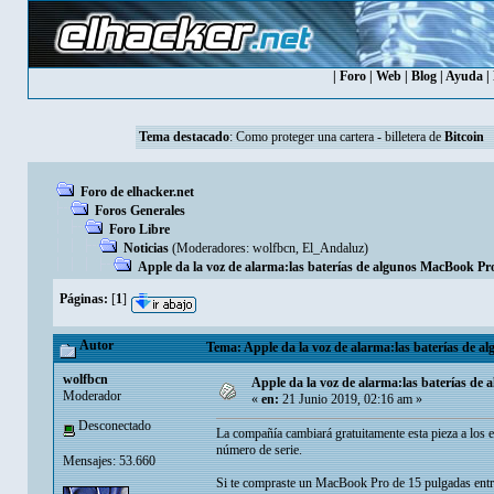
|
Foro
|
Web
|
Blog
|
Ayuda
|
Tema destacado
:
Como proteger una cartera - billetera de
Bitcoin
Foro de elhacker.net
Foros Generales
Foro Libre
Noticias
(Moderadores:
wolfbcn
,
El_Andaluz
)
Apple da la voz de alarma:las baterías de algunos MacBook Pr
Páginas:
[
1
]
Autor
Tema: Apple da la voz de alarma:las baterías de a
wolfbcn
Apple da la voz de alarma:las baterías de
Moderador
«
en:
21 Junio 2019, 02:16 am »
Desconectado
La compañía cambiará gratuitamente esta pieza a los e
número de serie.
Mensajes: 53.660
Si te compraste un MacBook Pro de 15 pulgadas entre