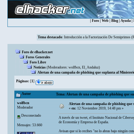
|
Foro
|
Web
|
Blog
|
Ayuda
|
Tema destacado
:
Introducción a la Factorización De Semiprimos 
Foro de elhacker.net
Foros Generales
Foro Libre
Noticias
(Moderadores:
wolfbcn
,
El_Andaluz
)
Alertan de una campaña de phishing que suplanta al Minister
Páginas:
[
1
]
Autor
Tema: Alertan de una campaña de phishing que sup
wolfbcn
Alertan de una campaña de phishing que s
Moderador
«
en:
12 Noviembre 2019, 14:48 pm »
Desconectado
A través de un tweet, el Instituto Nacional de Ciber
de Economía y Empresa de España.
Mensajes: 53.660
Avisan que si lo recibes "no lo abras bajo ningún co