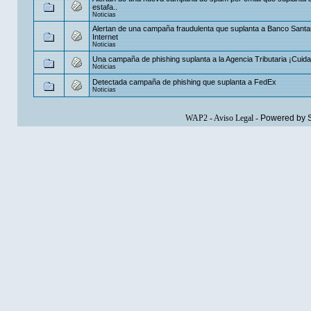
estafa..
Noticias
Alertan de una campaña fraudulenta que suplanta a Banco Santa
Internet
Noticias
Una campaña de phishing suplanta a la Agencia Tributaria ¡Cuida
Noticias
Detectada campaña de phishing que suplanta a FedEx
Noticias
WAP2
-
Aviso Legal
-
Powered by 