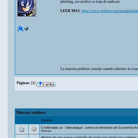
phishing, ese archivo se trata de malware.
LEER MAS
:
https://www.genbeta.com/actualidad/a
La mayoria pedimos consejo cuando sabemos la respu
Páginas:
[
1
]
Mensajes similares
Asunto
Confirmado un `ciberataque´ contra el ministerio de Economía fr
Noticias
Alertan de una nueva campaña de spam por email que suplanta 