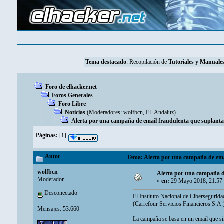
Tema destacado
: Recopilación de
Tutoriales y Manuales
Foro de elhacker.net
Foros Generales
Foro Libre
Noticias
(Moderadores:
wolfbcn
,
El_Andaluz
)
Alerta por una campaña de email fraudulenta que suplanta
Páginas:
[
1
]
Autor
Tema: Alerta por una campaña de emai
wolfbcn
Alerta por una campaña d
Moderador
«
en:
29 Mayo 2018, 21:57
Desconectado
El Instituto Nacional de Cibersegurida
(Carrefour Servicios Financieros S.A.
Mensajes: 53.660
La campaña se basa en un email que sim