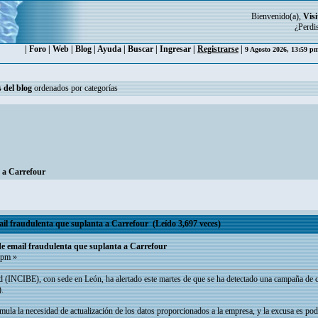
Bienvenido(a),
Visi
¿Perdi
|
Foro
|
Web
|
Blog
|
Ayuda
|
Buscar
|
Ingresar
|
Registrarse
|
9 Agosto 2026, 13:59 
 del blog
ordenados por categorías
 a Carrefour
l fraudulenta que suplanta a Carrefour (Leído 3,697 veces)
e email fraudulenta que suplanta a Carrefour
 pm »
d (INCIBE), con sede en León, ha alertado este martes de que se ha detectado una campaña de c
).
ula la necesidad de actualización de los datos proporcionados a la empresa, y la excusa es poder