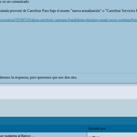
ico en un comunicado.
 simula provenir de Carrefour Pass bajo el asunto "nueva actualización" o "Carrefour Servicios F
es/noticia/3353953/0/alerta-carrefour-campana-fraudulenta-phishing-email-correo-suplanta
bemos la respuesta, pero queremos que nos den otra.
Iniciado por
e suplanta al Banco ....