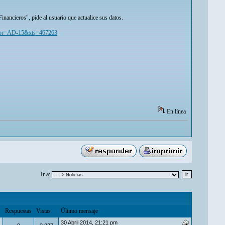
inancieros", pide al usuario que actualice sus datos.
/#xtor=AD-15&xts=467263
En línea
Ir a:
Respuestas
Vistas
Último mensaje
30 Abril 2014, 21:21 pm