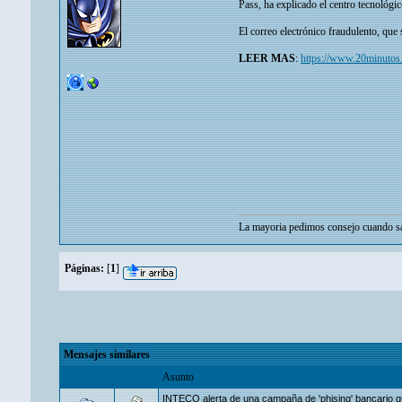
Pass, ha explicado el centro tecnológ
El correo electrónico fraudulento, que
LEER MAS
:
https://www.20minutos.
La mayoria pedimos consejo cuando sa
Páginas:
[
1
]
Mensajes similares
Asunto
INTECO alerta de una campaña de 'phising' bancario qu