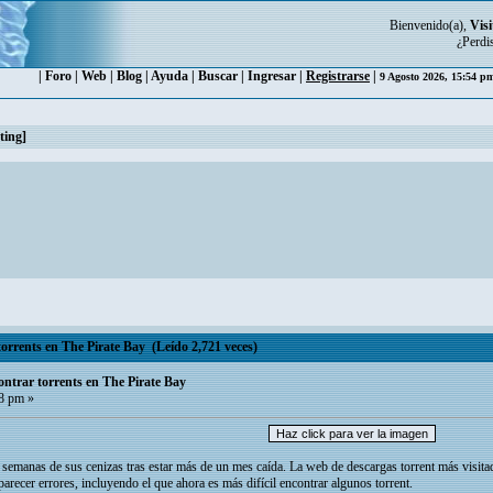
Bienvenido(a),
Visi
¿Perdi
|
Foro
|
Web
|
Blog
|
Ayuda
|
Buscar
|
Ingresar
|
Registrarse
|
9 Agosto 2026, 15:54 
ting]
torrents en The Pirate Bay (Leído 2,721 veces)
ontrar torrents en The Pirate Bay
38 pm »
semanas de sus cenizas tras estar más de un mes caída. La web de descargas torrent más visita
recer errores, incluyendo el que ahora es más difícil encontrar algunos torrent.