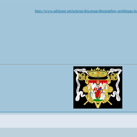
https://www.adslzone.net/noticias/descargas/thepiratebay-problemas-b