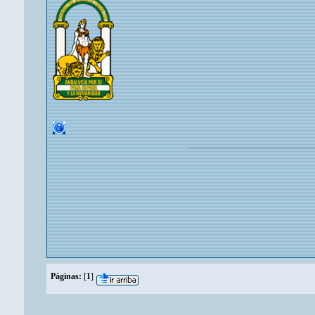
Páginas:
[
1
]