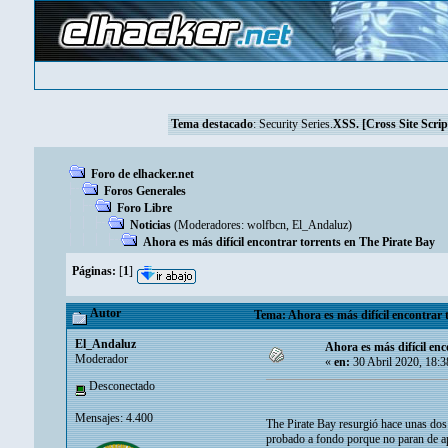
Tema destacado
:
Security Series.
XSS. [Cross Site Scrip
Foro de elhacker.net
Foros Generales
Foro Libre
Noticias
(Moderadores:
wolfbcn
,
El_Andaluz
)
Ahora es más difícil encontrar torrents en The Pirate Bay
Páginas:
[
1
]
Autor
Tema: Ahora es más difícil encontrar 
El_Andaluz
Ahora es más difícil enc
Moderador
«
en:
30 Abril 2020, 18:
Desconectado
Mensajes: 4.400
The Pirate Bay resurgió hace unas dos 
probado a fondo porque no paran de apa