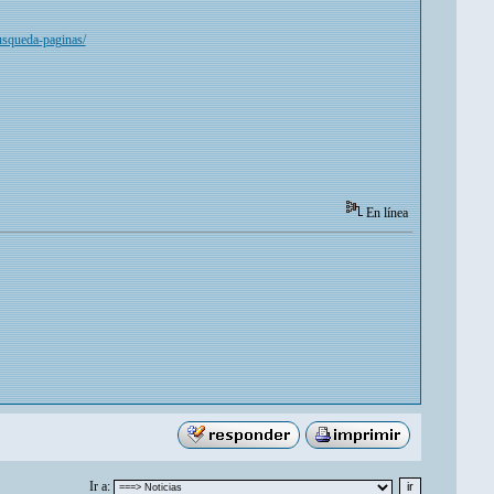
usqueda-paginas/
En línea
Ir a: