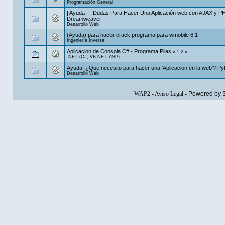
Programación General
| Ayuda | - Dudas Para Hacer Una Aplicación web con AJAX y P
Dreamweaver
Desarrollo Web
(Ayuda) para hacer crack programa para wmobile 6.1
Ingeniería Inversa
Aplicacion de Consola C# - Programa Pilas
«
1
2
»
.NET (C#, VB.NET, ASP)
Ayuda, ¿Que necesito para hacer una 'Aplicacion en la web'? P
Desarrollo Web
WAP2
-
Aviso Legal
-
Powered by 