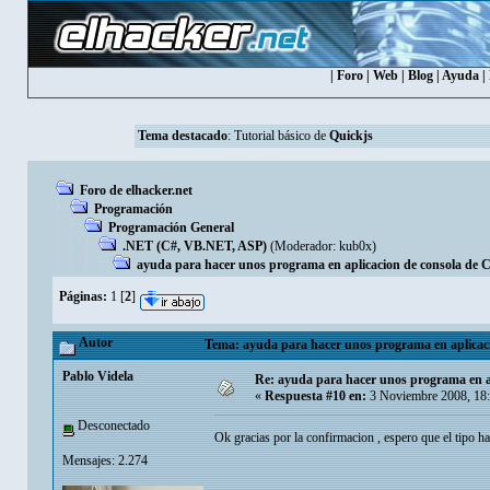
|
Foro
|
Web
|
Blog
|
Ayuda
|
Tema destacado
:
Tutorial básico de
Quickjs
Foro de elhacker.net
Programación
Programación General
.NET (C#, VB.NET, ASP)
(Moderador:
kub0x
)
ayuda para hacer unos programa en aplicacion de consola de 
Páginas:
1
[
2
]
Autor
Tema: ayuda para hacer unos programa en aplicaci
Pablo Videla
Re: ayuda para hacer unos programa en a
«
Respuesta #10 en:
3 Noviembre 2008, 18
Desconectado
Ok gracias por la confirmacion , espero que el tipo 
Mensajes: 2.274