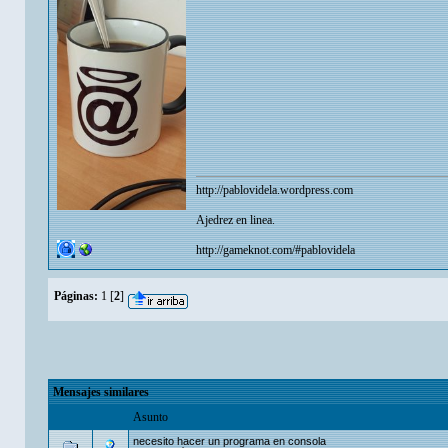
http://pablovidela.wordpress.com
Ajedrez en linea.
http://gameknot.com/#pablovidela
Páginas:
1
[
2
]
Mensajes similares
Asunto
necesito hacer un programa en consola