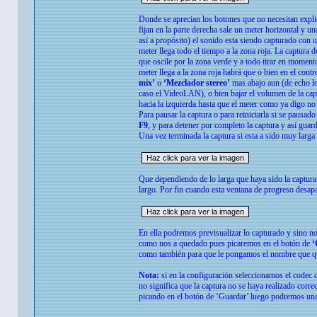
Donde se aprecian los botones que no necesitan explic
fijan en la parte derecha sale un meter horizontal y un
así a propósito) el sonido esta siendo capturado con
meter llega todo el tiempo a la zona roja. La captura 
que oscile por la zona verde y a todo tirar en moment
meter llega a la zona roja habrá que o bien en el con
mix’
o
‘Mezclador stereo’
mas abajo aun (de echo lo 
caso el VideoLAN), o bien bajar el volumen de la cap
hacia la izquierda hasta que el meter como ya digo no 
Para pausar la captura o para reiniciarla si se pausad
F9
, y para detener por completo la captura y así guar
Una vez terminada la captura si esta a sido muy larga
Que dependiendo de lo larga que haya sido la captur
largo. Por fin cuando esta ventana de progreso desapa
En ella podremos previsualizar lo capturado y sino n
como nos a quedado pues picaremos en el botón de
‘
como también para que le pongamos el nombre que 
Nota:
si en la configuración seleccionamos el codec de
no significa que la captura no se haya realizado corre
picando en el botón de ‘Guardar’ luego podremos un