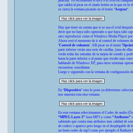
película. Yo recomiendo el divx o el xvid en cualquie
que saldrá al picar en el citado botón en la que en lo d
se cierra la ventana picando en el botón
‘Aceptar’
.
Hay que tener en cuenta que si se usa el xvid después
decir que no haya sido capturado o que haya sido cap
otro reproductor como el Windows Media Player por
Ahora será el momento de ir al control de volumen
'Control de volumen'
. Allí picar en el menú
'Opcion
parte inferior verán una serie de casillas, (una de e
verán todas las entradas de tu tarjeta de sonido y pod
hasta la parte inferior o al punto que resulte mas con
hablando de Windows XP, para otros sistemas operativo
encuentras consúltame.
Luego y siguiendo con la ventana de configuración d
En
‘Dispositivo’
sino lo pone ya deberemos selecci
nos muestra esta otra ventana:
En esta ventana seleccionamos el Codec de audio (
“MPEG Layer-3”
ósea MP3 y como
“Atributos”
r
sabiendo que contra mas atributos mas calidad de soni
de codecs o aparece pero luego en el desplegable de l
un buen codec de mp3 como por ejemplo el Radium Co