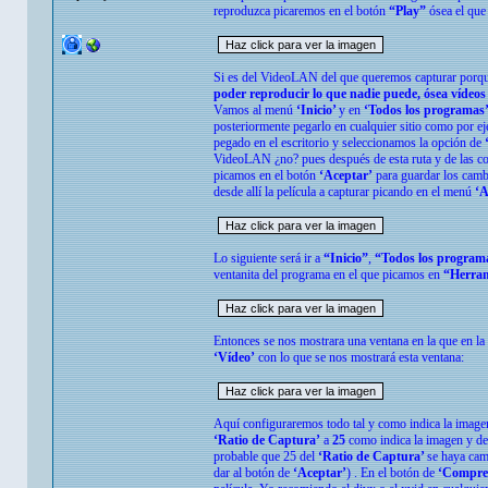
reproduzca picaremos en el botón
“Play”
ósea el que
Si es del VideoLAN del que queremos capturar porqu
poder reproducir lo que nadie puede, ósea vídeo
Vamos al menú
‘Inicio’
y en
‘Todos los programas
posteriormente pegarlo en cualquier sitio como por e
pegado en el escritorio y seleccionamos la opción de
‘
VideoLAN ¿no? pues después de esta ruta y de las co
picamos en el botón
‘Aceptar’
para guardar los camb
desde allí la película a capturar picando en el menú
‘A
Lo siguiente será ir a
“Inicio”
,
“Todos los program
ventanita del programa en el que picamos en
“Herram
Entonces se nos mostrara una ventana en la que en la
‘Vídeo’
con lo que se nos mostrará esta ventana:
Aquí configuraremos todo tal y como indica la imagen
‘Ratio de Captura’
a
25
como indica la imagen y de
probable que 25 del
‘Ratio de Captura’
se haya cam
dar al botón de
‘Aceptar’
) . En el botón de
‘Compres