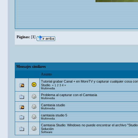
Páginas:
[
1
]
Mensajes similares
Asunto
Tutorial grabar Canal + en MoreTV y capturar cualquier cosa co
Studio.
«
1
2
3
4
»
Multimedia
Problema al capturar con el Camtasia
Multimedia
Camtasia studio
Multimedia
camtasia studio 5
Multimedia
Camtasia Studio: Windows no puede encontrar el archivo "Studio
Solución
Software