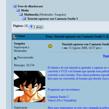
Foro de elhacker.net
Media
Multimedia
(Moderador:
Songoku
)
Tutorial capturar con Camtasia Studio 5
Páginas:
[
1
]
Autor
Tema: Tutorial capturar con Camtasia Studio 5 (Le
Songoku
Tutorial capturar con Camtasia Studi
Supersayan y
«
en:
15 Agosto 2008, 14:57 pm »
Moderador
Tut
Desconectado
Mensajes: 16.154
El objetivo de este tutorial es aprender a capturar 
convertir a VCD o al formato que queráis esas películ
convertir a otro formato. Pues ahora podemos reprodu
listo para ser convertido al formato que deseéis ósea
Programas que necesitamos:
Camtasia Studio 5
VideoLAN o VirtualDub
Supersayan
Bien pues empezamos en este caso cargando la pelícu