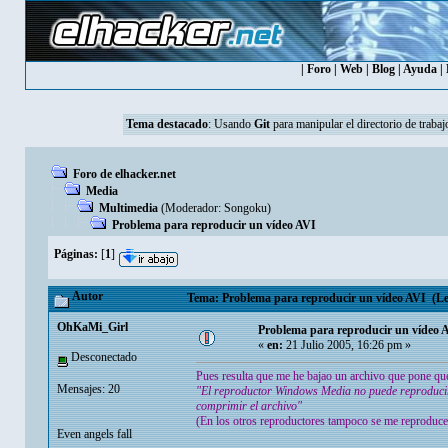
|
Foro
|
Web
|
Blog
|
Ayuda
|
Tema destacado
:
Usando
Git
para manipular el directorio de trabaj
Foro de elhacker.net
Media
Multimedia
(Moderador:
Songoku
)
Problema para reproducir un vídeo AVI
Páginas:
[
1
]
Autor
Tema: Problema para reproducir un vídeo AVI (Leí
OhKaMi_Girl
Problema para reproducir un vídeo 
«
en:
21 Julio 2005, 16:26 pm »
Desconectado
Pues resulta que me he bajao un archivo que pone que
Mensajes: 20
"El reproductor Windows Media no puede reproducir e
comprimir el archivo"
(En los otros reproductores tampoco se me reproduce
Even angels fall