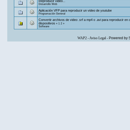
Reproducir video...
Desarrollo Web
Aplicación VFP para reproducir un video de youtube
Programación General
Convertir archivos de video .srf a mp4 o .avi para reproducir en 
dispositivos
«
1
2
»
Software
WAP2
-
Aviso Legal
-
Powered by 