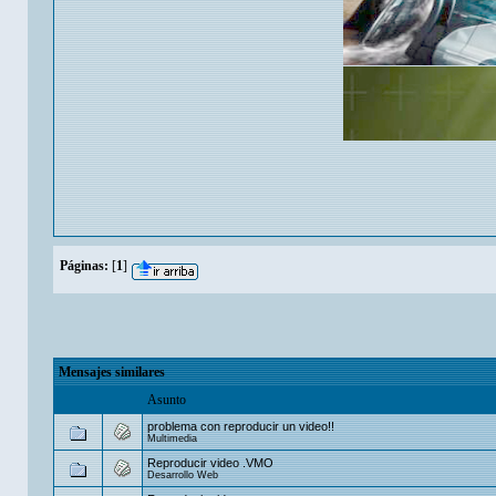
Páginas:
[
1
]
Mensajes similares
Asunto
problema con reproducir un video!!
Multimedia
Reproducir video .VMO
Desarrollo Web