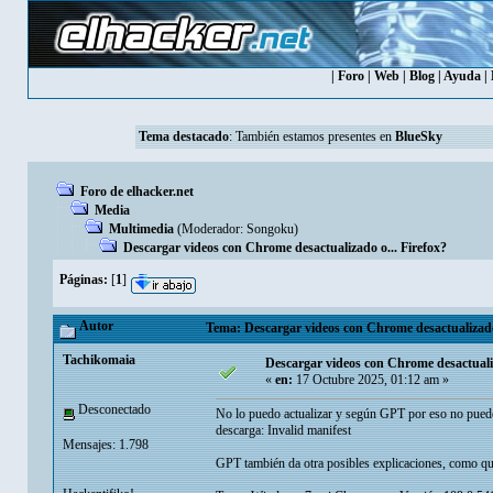
|
Foro
|
Web
|
Blog
|
Ayuda
|
Tema destacado
: También estamos presentes en
BlueSky
Foro de elhacker.net
Media
Multimedia
(Moderador:
Songoku
)
Descargar videos con Chrome desactualizado o... Firefox?
Páginas:
[
1
]
Autor
Tema: Descargar videos con Chrome desactualizado 
Tachikomaia
Descargar videos con Chrome desactualiz
«
en:
17 Octubre 2025, 01:12 am »
Desconectado
No lo puedo actualizar y según GPT por eso no pue
descarga: Invalid manifest
Mensajes: 1.798
GPT también da otra posibles explicaciones, como que