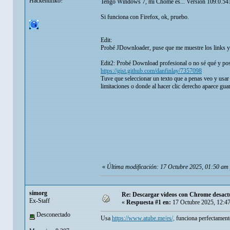
Hackentifiko!
Tengo Windows 7, mi Chome es... Versión 109.0.5414.
Si funciona con Firefox, ok, pruebo.
Edit:
Probé JDownloader, puse que me muestre los links y 
Edit2: Probé Download profesional o no sé qué y pos
https://gist.github.com/danfinlay/7357098
Tuve que seleccionar un texto que a penas veo y usar l
limitaciones o donde al hacer clic derecho apaece gua
«
Última modificación: 17 Octubre 2025, 01:50 am
simorg
Re: Descargar videos con Chrome desactua
Ex-Staff
«
Respuesta #1 en:
17 Octubre 2025, 12:4
Desconectado
Usa
https://www.atube.me/es/,
funciona perfectamente