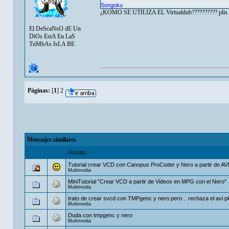
Songoku
¿KOMO SE UTILIZA EL Virtualdub?????????? plis so
El DeScaNsO dE Un
DiOs EstA En LaS
TuMbAs IsLA BE
Páginas:
[
1
]
2
Mensajes similares
Asunto
Tutorial crear VCD con Canopus ProCoder y Nero a partir de AVI
Multimedia
MiniTutorial "Crear VCD a partir de Videos en MPG con el Nero"
Multimedia
trato de crear svcd con TMPgenc y nero pero .. rechaza el avi p
Multimedia
Duda con tmpgenc y nero
Multimedia