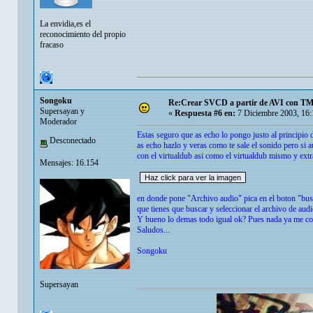
La envidia,es el
reconocimiento del propio
fracaso
Songoku
Re:Crear SVCD a partir de AVI con T
Supersayan y
«
Respuesta #6 en:
7 Diciembre 2003, 16:
Moderador
Estas seguro que as echo lo pongo justo al principio d
Desconectado
as echo hazlo y veras como te sale el sonido pero si a
con el virtualdub asi como el virtualdub mismo y extra
Mensajes: 16.154
en donde pone "Archivo audio" pica en el boton "buscar
que tienes que buscar y seleccionar el archivo de audi
Y bueno lo demas todo igual ok? Pues nada ya me co
Saludos...
Songoku
Supersayan