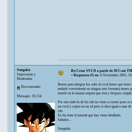
Songoku
Re:Crear SVCD a partir de AVI con T
Supersayan y
«
Respuesta #2 en:
6 Noviembre 2003, 16
Moderador
Bueno para integrar los subs al svcd tienes que tener 
Desconectado
andarle convirtiendo en ningun otro formato) tienes 
tenerle en la misma carpeta que esta y despues simplem
Mensajes: 16.154
Por otro lado lo de los mb no viene a cuento pues si 
un svcd y cojera en un cd pero si dura igual o mas d
cds.
En fin leete el tutorial que hay viene detallado.
Saludos...
Songoku