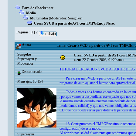
Foro de elhacker.net
Media
Multimedia
(Moderador:
Songoku
)
Crear SVCD a partir de AVI con TMPGEnc y Nero.
Páginas:
[
1
]
2
Autor
Tema: Crear SVCD a partir de AVI con TMPGEnc y
Songoku
Crear SVCD a partir de AVI con TMPG
Supersayan y
«
en:
22 Octubre 2003, 01:29 am »
Moderador
TUTORIAL CREACION SVCD A PARTIR DE AV
Desconectado
Para crear un SVCD a partir de un AVI en este tutor
Mensajes: 16.154
programa de auto ajustar el bitrate para aprovechar a
Todos a veces nos hemos encontrado en la tesitura
¿porque vamos a desperdiciar ese espacio que nos so
lo mismo sucede cuando tenemos una película de po
perderíamos calidad) y que nos vemos obligados a u
CD que nos puede servir para dotar a la película de 
1º- Configuramos el TMPGEnc sino lo tenemos ya (es
configuración) de este modo:
Al abrirlo nos saldrá el asistente que tendremos que c
Supersayan