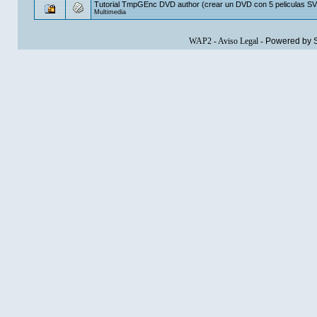
Tutorial TmpGEnc DVD author (crear un DVD con 5 peliculas S
Multimedia
WAP2
-
Aviso Legal
-
Powered by 