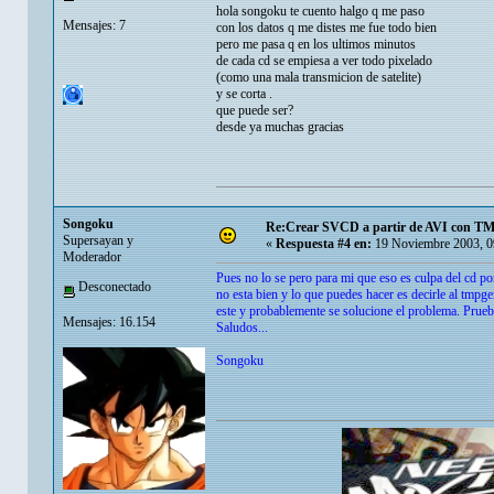
hola songoku te cuento halgo q me paso
Mensajes: 7
con los datos q me distes me fue todo bien
pero me pasa q en los ultimos minutos
de cada cd se empiesa a ver todo pixelado
(como una mala transmicion de satelite)
y se corta .
que puede ser?
desde ya muchas gracias
Songoku
Re:Crear SVCD a partir de AVI con T
Supersayan y
«
Respuesta #4 en:
19 Noviembre 2003, 0
Moderador
Pues no lo se pero para mi que eso es culpa del cd porq
Desconectado
no esta bien y lo que puedes hacer es decirle al tmpg
este y probablemente se solucione el problema. Prueb
Mensajes: 16.154
Saludos...
Songoku