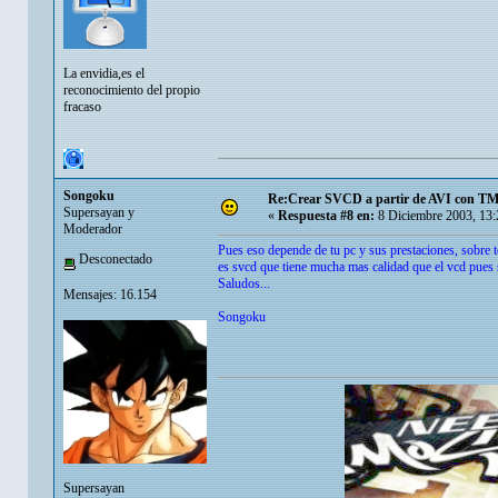
La envidia,es el
reconocimiento del propio
fracaso
Songoku
Re:Crear SVCD a partir de AVI con T
Supersayan y
«
Respuesta #8 en:
8 Diciembre 2003, 13:
Moderador
Pues eso depende de tu pc y sus prestaciones, sobre to
Desconectado
es svcd que tiene mucha mas calidad que el vcd pues 
Saludos...
Mensajes: 16.154
Songoku
Supersayan