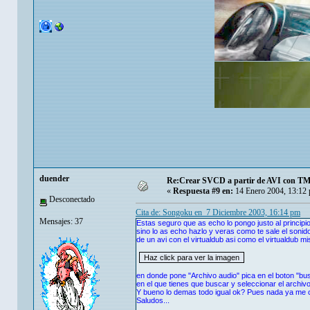
duender
Re:Crear SVCD a partir de AVI con T
«
Respuesta #9 en:
14 Enero 2004, 13:12
Desconectado
Cita de: Songoku en 7 Diciembre 2003, 16:14 pm
Mensajes: 37
Estas seguro que as echo lo pongo justo al principi
sino lo as echo hazlo y veras como te sale el sonido
de un avi con el virtualdub asi como el virtualdub mi
en donde pone "Archivo audio" pica en el boton "busc
en el que tienes que buscar y seleccionar el archivo
Y bueno lo demas todo igual ok? Pues nada ya me 
Saludos...