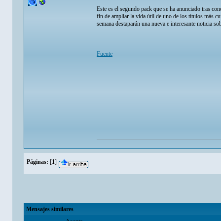
Este es el segundo pack que se ha anunciado tras con
fin de ampliar la vida útil de uno de los títulos más 
semana destaparán una nueva e interesante noticia s
Fuente
Páginas:
[
1
]
Mensajes similares