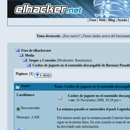
|
Foro
|
Web
|
Blog
|
Ayuda
|
Tema destacado
:
¿Eres nuevo? ¿Tienes dudas acerca del funcionam
Foro de elhacker.net
Media
Juegos y Consolas
(Moderador:
Randomize
)
Coches de juguete en el contenido descargable de Burnout Paradi
Páginas:
[
1
]
Autor
Tema: Coches de juguete en el contenido descargab
Castiblanco
Coches de juguete en el contenido descar
«
en:
16 Noviembre 2008, 16:18 pm »
Desconectado
La semana pasada se anunciaba el pack Legendar
Mensajes: 2.438
Del mismo modo que la semana pasada Criterion hizo 
sigue en la misma línea. En esta ocasión se trata de u
ha desvelado más información.