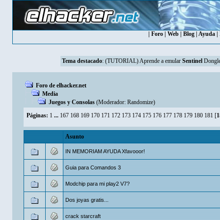
|
Foro
|
Web
|
Blog
|
Ayuda
|
Tema destacado
:
(TUTORIAL) Aprende a emular
Sentinel
Dongle
Foro de elhacker.net
Media
Juegos y Consolas
(Moderador:
Randomize
)
Páginas:
1
...
167
168
169
170
171
172
173
174
175
176
177
178
179
180
181
[
1
Asunto
IN MEMORIAM AYUDA Xfavooor!
Guia para Comandos 3
Modchip para mi play2 V7?
Dos joyas gratis...
crack starcraft