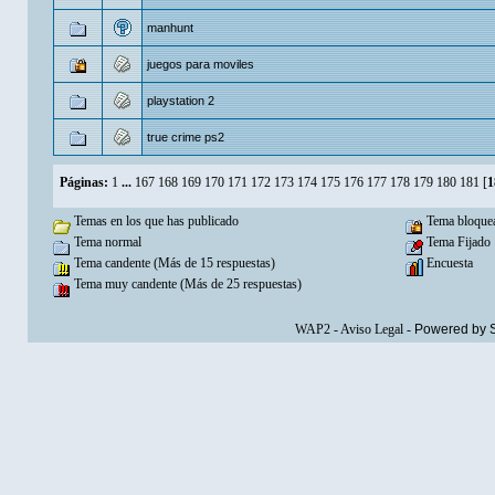
manhunt
juegos para moviles
playstation 2
true crime ps2
Páginas:
1
...
167
168
169
170
171
172
173
174
175
176
177
178
179
180
181
[
1
Temas en los que has publicado
Tema bloque
Tema normal
Tema Fijado
Tema candente (Más de 15 respuestas)
Encuesta
Tema muy candente (Más de 25 respuestas)
WAP2
-
Aviso Legal
-
Powered by 