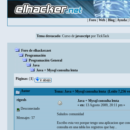
|
Foro
|
Web
|
Blog
|
Ayuda
|
Tema destacado
:
Curso de
javascript
por TickTack
Foro de elhacker.net
Programación
Programación General
Java
Java + Mysql consulta lenta
Páginas:
[
1
]
Autor
Tema: Java + Mysql consulta lenta (Leído 7,256 ve
rigoxls
Java + Mysql consulta lenta
«
en:
13 Agosto 2009, 20:11 pm »
Desconectado
Saludos comunidad
Mensajes: 57
Escribo esta vez porque tengo una aplicacion que con
consulta en una tabla los registros que hay...