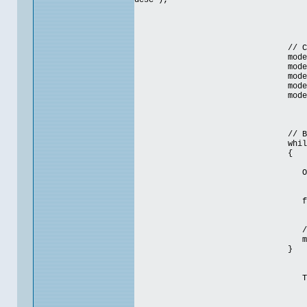
desc");
// C
mode
mode
mode
mode
mode
// B
whil
{
Obj
for
fil
// 
mod
}
Tab