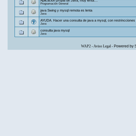
Aplicación propia de Java, muy lenta....
Programación General
java Swing y mysql remota es lenta
Java
AYUDA. Hacer una consulta de java a mysql, con restrincciones
Java
consulta java mysql
Java
WAP2
-
Aviso Legal
-
Powered by 