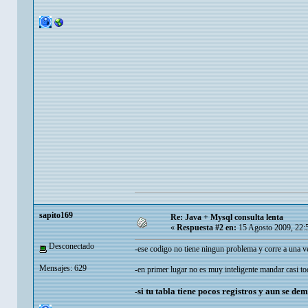
sapito169
Re: Java + Mysql consulta lenta
«
Respuesta #2 en:
15 Agosto 2009, 22:
Desconectado
-ese codigo no tiene ningun problema y corre a una vel
Mensajes: 629
-en primer lugar no es muy inteligente mandar casi tod
si tu tabla tiene pocos registros y aun se d
-