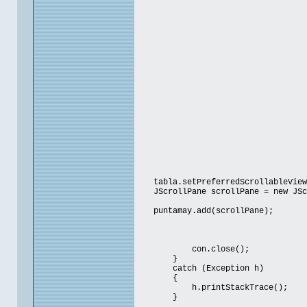
tabla.setPreferredScrollableViewp
JScrollPane scrollPane = new JSc
puntamay.add(scrollPane);
con.close();
}
catch (Exception h)
{
h.printStackTrace();
}