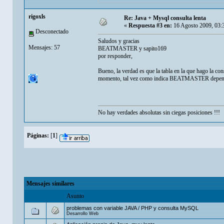
rigoxls
Re: Java + Mysql consulta lenta
«
Respuesta #3 en:
16 Agosto 2009, 03:
Desconectado
Saludos y gracias
Mensajes: 57
BEATMASTER y sapito169
por responder,
Bueno, la verdad es que la tabla en la que hago la con
momento, tal vez como indica BEATMASTER dependa d
No hay verdades absolutas sin ciegas posiciones !!!
Páginas:
[
1
]
Mensajes similares
Asunto
problemas con variable JAVA / PHP y consulta MySQL
Desarrollo Web