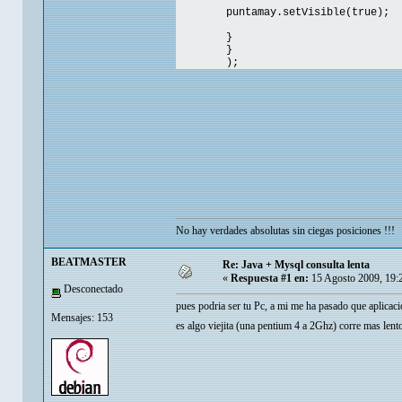
puntamay.setVisible(true)
}
}
);
No hay verdades absolutas sin ciegas posiciones !!!
BEATMASTER
Re: Java + Mysql consulta lenta
«
Respuesta #1 en:
15 Agosto 2009, 19:
Desconectado
pues podria ser tu Pc, a mi me ha pasado que aplicac
Mensajes: 153
es algo viejita (una pentium 4 a 2Ghz) corre mas len