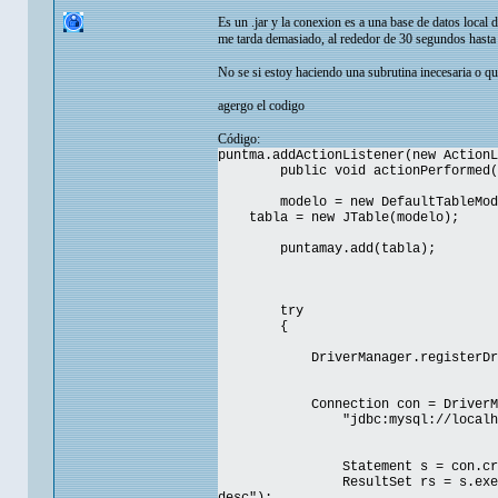
Es un .jar y la conexion es a una base de datos local
me tarda demasiado, al rededor de 30 segundos hasta q
No se si estoy haciendo una subrutina inecesaria o q
agergo el codigo
Código:
puntma.addActionListener(new ActionL
public void actionPerformed(
modelo = new DefaultTableMod
tabla = new JTable(modelo);
puntamay.add(tabla);
try
{
DriverManager.registerDriv
Connection con = DriverManag
"jdbc:mysql://localhost/tet
Statement s = con.create
ResultSet rs = s.executeQuery(